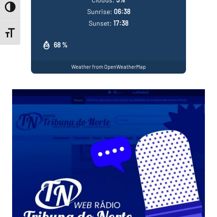
Toggle High Contrast
Sunrise:
06:38
Sunset:
17:38
Toggle Font size
68 %
Weather from OpenWeatherMap