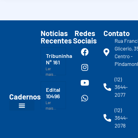
Notícias
Redes
Contato
Recentes
Sociais
Rua Franc
Glicerio, 3
Tribuninha
Centro -
N° 161
Pindamon
Ler
mais...
(12)
3644-
Edital
2077
Cadernos
10496
Ler
mais...
(12)
3644-
2078