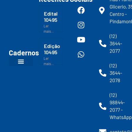
Glicerio, 3
Edital
Centro -
10495
Pindamon
Ler
mais...
(12)
3644-
Edição
2077
Cadernos
10495
Ler
mais...
(12)
3644-
2078
(12)
98844-
2077 -
WhatsApp
contato@j