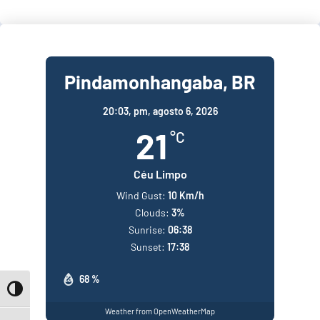
Pindamonhangaba, BR
20:03,
pm, agosto 6, 2026
21
°C
Céu Limpo
Wind Gust:
10 Km/h
Clouds:
3%
Sunrise:
06:38
Sunset:
17:38
68 %
Toggle High Contrast
Weather from OpenWeatherMap