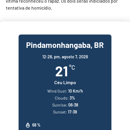
vítima reconheceu o rapaz. Os dois serão indiciados por
tentativa de homicídio.
Pindamonhangaba, BR
12:26,
pm, agosto 7, 2026
21
°C
Céu Limpo
Wind Gust:
10 Km/h
Clouds:
3%
Sunrise:
06:38
Sunset:
17:38
68 %