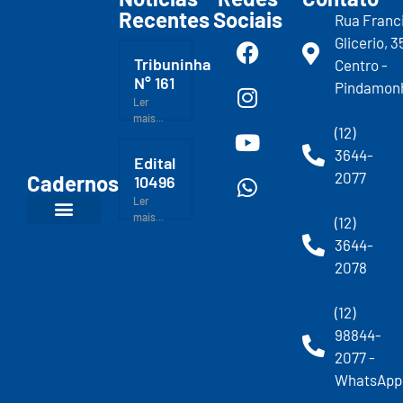
Recentes
Sociais
Rua Franc
Glicerio, 3
Tribuninha
Centro -
N° 161
Pindamon
Ler
mais...
(12)
3644-
Edital
2077
Cadernos
10496
Ler
mais...
(12)
3644-
2078
(12)
98844-
2077 -
WhatsApp