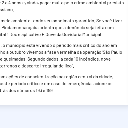
2 a 4 anos e, ainda, pagar multa pelo crime ambiental previsto
assiano.
 meio ambiente tendo seu anonimato garantido. Se você tiver
e Pindamonhangaba orienta que a denúncia seja feita com
l 1 Doc e aplicativo E Ouve da Ouvidoria Municipal.
, o município está vivendo o período mais crítico do ano em
unho a outubro vivemos a fase vermelha da operação ‘São Paulo
e queimadas. Segundo dados, a cada 10 incêndios, nove
rrenos e descarte irregular de lixo”.
ram ações de conscientização na região central da cidade,
este período crítico e em caso de emergência, acione os
rás dos números 193 e 199.