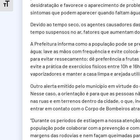
Toggle Font size
desidratação e favorece o aparecimento de proble
sintomas que podem aparecer quando faltam água 
Devido ao tempo seco, os agentes causadores das 
tempo suspensos no ar, fatores que aumentam doe
A Prefeitura informa como a população pode se p
água; lave as mãos com frequência e evite colocá-la
para evitar ressecamento; dê preferência a frutas
evite a prática de exercícios físicos entre 10h e 
vaporizadores e manter a casa limpa e arejada uti
Outro alerta emitido pelo município em virtude d
Nesse caso, a orientação é para que as pessoas n
nas ruas e em terrenos dentro da cidade, o que, in
entrar em contato com o Corpo de Bombeiros atrav
“Durante os períodos de estiagem a nossa atenção
população pode colaborar com a prevenção e com a
margens das rodovias e nem façam queimadas para