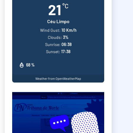
21
°C
Céu Limpo
Wind Gust:
10 Km/h
Clouds:
3%
Sunrise:
06:38
Sunset:
17:38
68 %
Weather from OpenWeatherMap