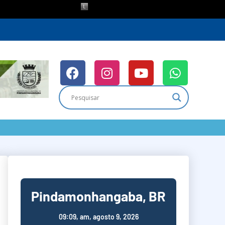
Pindamonhangaba, BR
09:09,
am, agosto 9, 2026