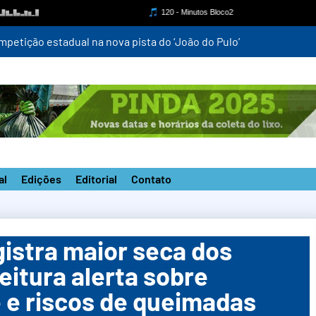
mpetição estadual na nova pista do ‘João do Pulo’
al
Edições
Editorial
Contato
stra maior seca dos
eitura alerta sobre
 e riscos de queimadas