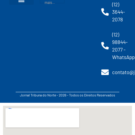
mais...
(12)
3644-
2078
(12)
98844-
2077 -
WhatsApp
contato@j
Jornal Tribuna do Norte - 2026 - Todos os Direitos Reservados