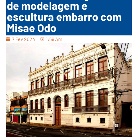
de modelagem e
escultura embarro com
Misae Odo
7 Fev 2024
1:59 Am