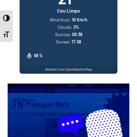
Céu Limpo
Toggle High Contrast
Wind Gust:
10 Km/h
Clouds:
3%
Sunrise:
06:38
Toggle Font size
Sunset:
17:38
68 %
Weather from OpenWeatherMap