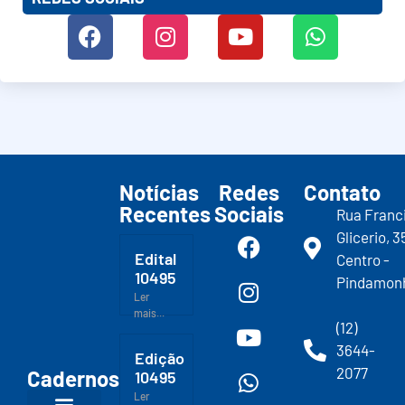
Notícias
Redes
Contato
Recentes
Sociais
Rua Franc
Glicerio, 3
Edital
Centro -
10495
Pindamon
Ler
mais...
(12)
3644-
Edição
2077
Cadernos
10495
Ler