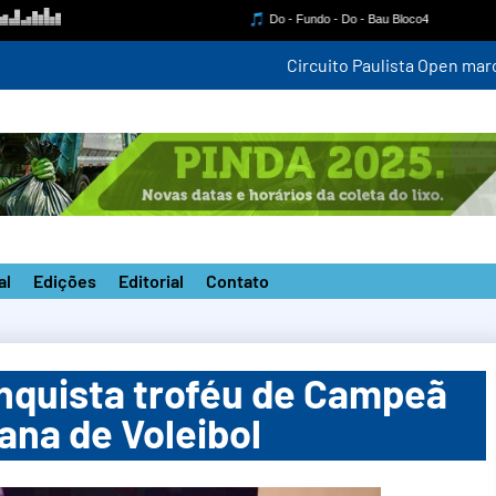
mpetição estadual na nova pista do ‘João do Pulo’
al
Edições
Editorial
Contato
quista troféu de Campeã
ana de Voleibol