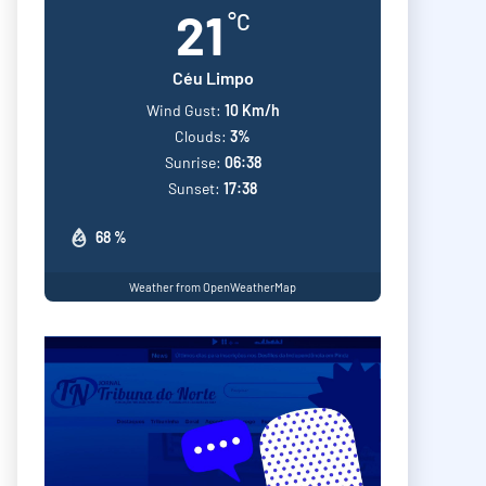
21
°C
Céu Limpo
Wind Gust:
10 Km/h
Clouds:
3%
Sunrise:
06:38
Sunset:
17:38
68 %
Weather from OpenWeatherMap