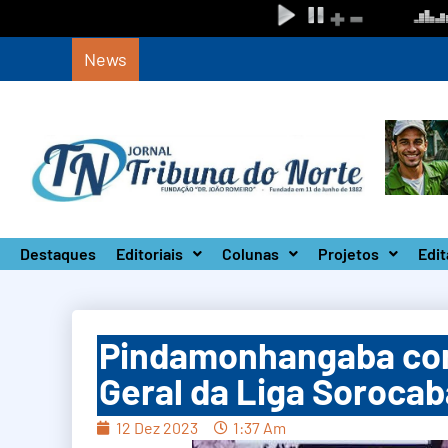
News
Circuito Paulista Open marca a primeira co
Destaques
Editoriais
Colunas
Projetos
Edit
Pindamonhangaba con
Geral da Liga Sorocab
12 Dez 2023
1:37 Am