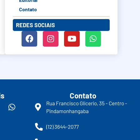
Contato
REDES SOCIAIS
is
Contato
Rua Francisco Glicerio, 35 - Centro -
Pindamonhangaba
(12) 3644-2077