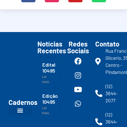
Notícias
Redes
Contato
Recentes
Sociais
Rua Franc
Glicerio, 3
Edital
Centro -
10495
Pindamon
Ler
mais...
(12)
3644-
Edição
2077
Cadernos
10495
Ler
mais...
(12)
3644-