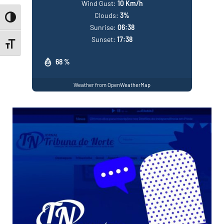
Wind Gust:
10 Km/h
Clouds:
3%
Toggle High Contrast
Sunrise:
06:38
Sunset:
17:38
Toggle Font size
68 %
Weather from OpenWeatherMap