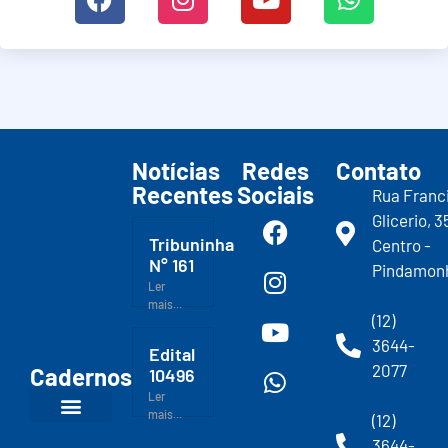
Notícias
Redes
Contato
Recentes
Sociais
Rua Franc
Glicerio, 3
Tribuninha
Centro -
N° 161
Pindamon
Ler
mais...
(12)
3644-
Edital
2077
Cadernos
10496
Ler
mais...
(12)
3644-