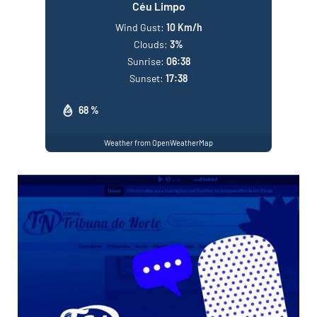
Céu Limpo
Wind Gust:
10 Km/h
Clouds:
3%
Sunrise:
06:38
Sunset:
17:38
68 %
Weather from OpenWeatherMap