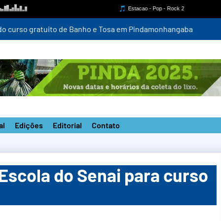
a do curso gratuito de Banho e Tosa em Pindamonhangaba
al
Edições
Editorial
Contato
Escola do Senai para curso