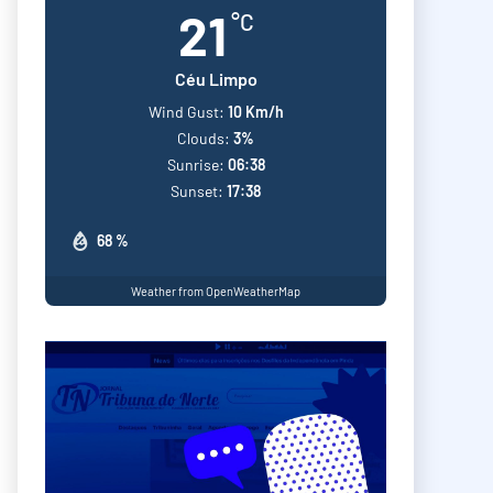
21
°C
Céu Limpo
Wind Gust:
10 Km/h
Clouds:
3%
Sunrise:
06:38
Sunset:
17:38
68 %
Weather from OpenWeatherMap