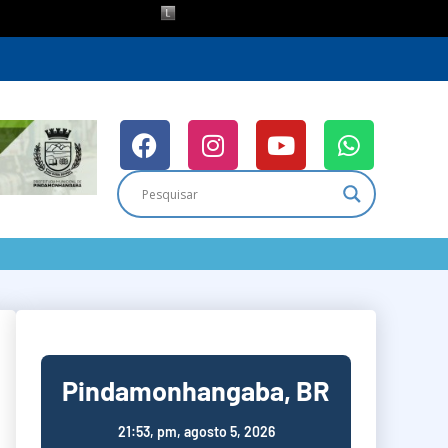
Pindamonhangaba, BR
21:53,
pm, agosto 5, 2026