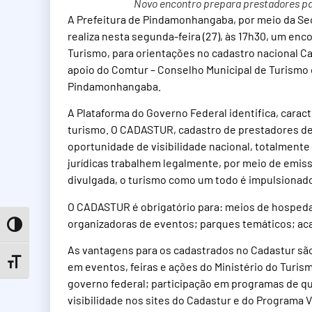
Novo encontro prepara prestadores par
A Prefeitura de Pindamonhangaba, por meio da Sec
realiza nesta segunda-feira (27), às 17h30, um en
Turismo, para orientações no cadastro nacional Ca
apoio do Comtur – Conselho Municipal de Turismo e
Pindamonhangaba.
A Plataforma do Governo Federal identifica, carac
turismo. O CADASTUR, cadastro de prestadores de 
oportunidade de visibilidade nacional, totalmente
jurídicas trabalhem legalmente, por meio de emis
divulgada, o turismo como um todo é impulsiona
O CADASTUR é obrigatório para: meios de hospeda
organizadoras de eventos; parques temáticos; aca
Toggle High Contrast
As vantagens para os cadastrados no Cadastur são
Toggle Font size
em eventos, feiras e ações do Ministério do Turis
governo federal; participação em programas de qu
visibilidade nos sites do Cadastur e do Programa V