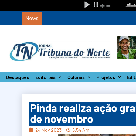
News
Circuito Paulista Open marca a primeira co
Destaques
Editoriais
Colunas
Projetos
Edit
Pinda realiza ação gra
de novembro
24 Nov 2023
5:54 Am