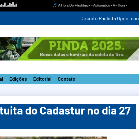
mpetição estadual na nova pista do ‘João do Pulo’
al
Edições
Editorial
Contato
tuita do Cadastur no dia 27