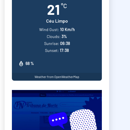
21
°C
Céu Limpo
Wind Gust:
10 Km/h
Clouds:
3%
Sunrise:
06:38
Sunset:
17:38
68 %
Weather from OpenWeatherMap