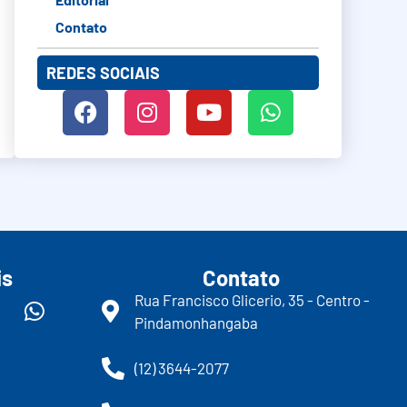
Contato
REDES SOCIAIS
is
Contato
Rua Francisco Glicerio, 35 - Centro -
Pindamonhangaba
(12) 3644-2077