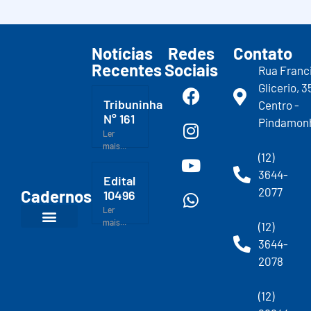
Notícias
Redes
Contato
Recentes
Sociais
Rua Franc
Glicerio, 3
Tribuninha
Centro -
N° 161
Pindamon
Ler
mais...
(12)
3644-
Edital
2077
Cadernos
10496
Ler
mais...
(12)
3644-
2078
(12)