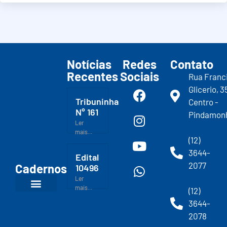
Notícias
Redes
Contato
Recentes
Sociais
Rua Franc
Glicerio, 3
Tribuninha
Centro -
N° 161
Pindamon
Ler
mais...
(12)
3644-
Edital
2077
Cadernos
10496
Ler
mais...
(12)
3644-
2078