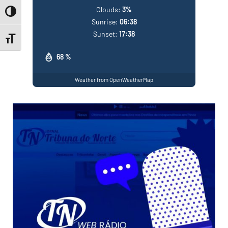
Clouds:
3%
Toggle High Contrast
Sunrise:
06:38
Sunset:
17:38
Toggle Font size
68 %
Weather from OpenWeatherMap