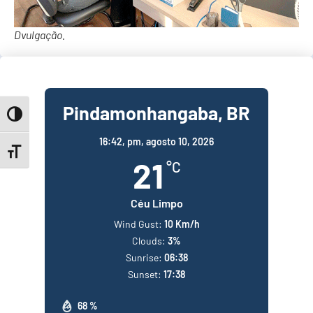
Dvulgação.
Pindamonhangaba, BR
Toggle High Contrast
16:42,
pm, agosto 10, 2026
Toggle Font size
21
°C
Céu Limpo
Wind Gust:
10 Km/h
Clouds:
3%
Sunrise:
06:38
Sunset:
17:38
68 %