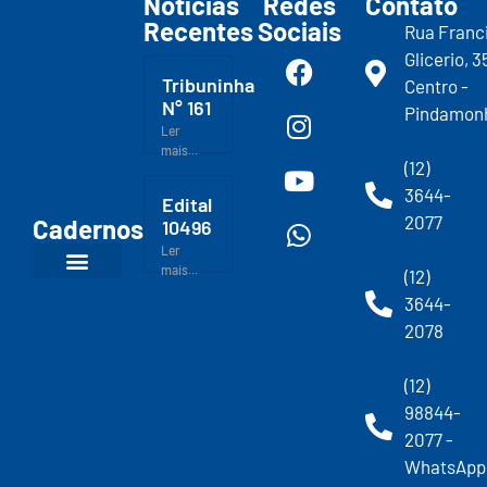
Notícias
Redes
Contato
Recentes
Sociais
Rua Franc
Glicerio, 3
Tribuninha
Centro -
N° 161
Pindamon
Ler
mais...
(12)
3644-
Edital
2077
Cadernos
10496
Ler
mais...
(12)
3644-
2078
(12)
98844-
2077 -
WhatsApp