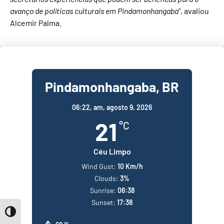
avanço de políticas culturais em Pindamonhangaba
”, avaliou
Alcemir Palma.
Pindamonhangaba, BR
06:22,
am, agosto 9, 2026
21
°C
Céu Limpo
Wind Gust:
10 Km/h
Clouds:
3%
Sunrise:
06:38
Sunset:
17:38
Toggle High Contrast