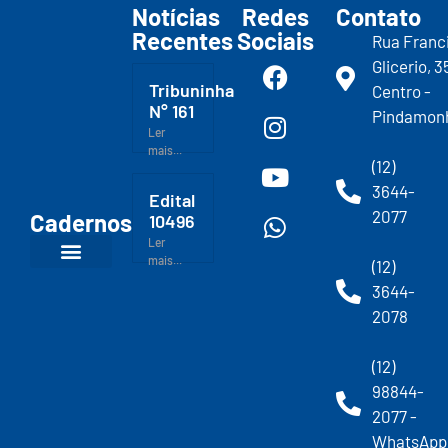
Notícias
Redes
Contato
Recentes
Sociais
Rua Franc
Glicerio, 3
Tribuninha
Centro -
N° 161
Pindamon
Ler
mais...
(12)
3644-
Edital
2077
Cadernos
10496
Ler
mais...
(12)
3644-
2078
(12)
98844-
2077 -
WhatsApp