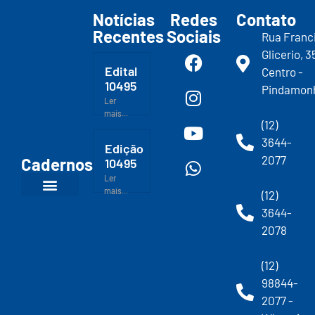
Notícias
Redes
Contato
Recentes
Sociais
Rua Franc
Glicerio, 3
Edital
Centro -
10495
Pindamon
Ler
mais...
(12)
3644-
Edição
2077
Cadernos
10495
Ler
mais...
(12)
3644-
2078
(12)
98844-
2077 -