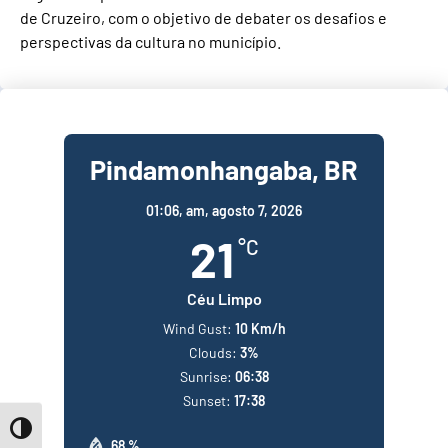
de Cruzeiro, com o objetivo de debater os desafios e
perspectivas da cultura no município.
Pindamonhangaba, BR
01:06,
am, agosto 7, 2026
21
°C
Céu Limpo
Wind Gust:
10 Km/h
Clouds:
3%
Sunrise:
06:38
Sunset:
17:38
Toggle High Contrast
68 %