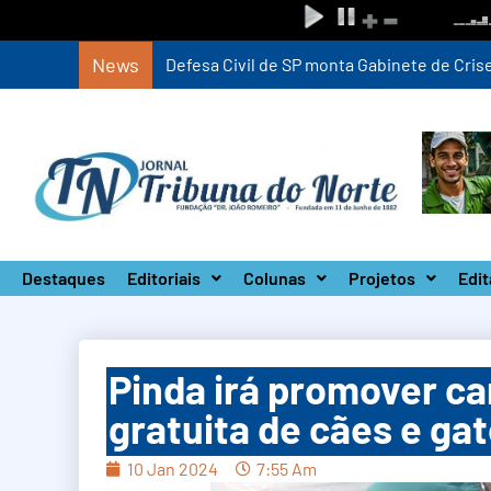
News
Defesa Civil de SP monta Gabinete de Crise 
Destaques
Editoriais
Colunas
Projetos
Edit
Pinda irá promover c
gratuita de cães e ga
10 Jan 2024
7:55 Am