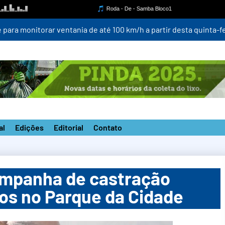
para monitorar ventania de até 100 km/h a partir desta quinta-fei
al
Edições
Editorial
Contato
ampanha de castração
tos no Parque da Cidade