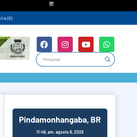
ra (6)
Pindamonhangaba, BR
11:49,
am, agosto 6, 2026