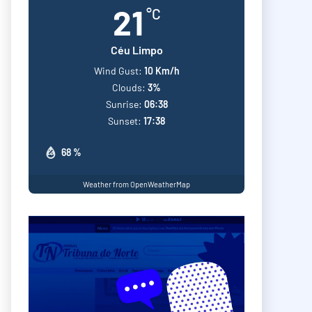
21
°C
Céu Limpo
Wind Gust:
10 Km/h
Clouds:
3%
Sunrise:
06:38
Sunset:
17:38
68 %
Weather from OpenWeatherMap