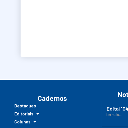
Not
Cadernos
Destaques
Edital 10
Editoriais
Ler mais...
Colunas