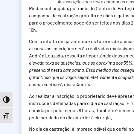
As inscrições para esta campanha dev
Pindamonhangaba, por meio do Centro de Proteção
campanha de castração gratuita de cães e gatos no
para o procedimento poderão ser feitas nos dias 2
16h.
Com o intuito de garantir que os tutores de ani
a causa, as inscrições serão realizadas exclusiva
Andréa Louzada, ressalta a importância dessa medid
elevada taxa de ausências, que se aproxima dos 55%,
presencial nesta campanha. Essa medida visa assegur
garantindo que as vagas sejam efetivamente ocupad
comprometidos
”, disse Andréa.
Ao realizar a inscrição, o proprietário deve apre
Toggle High Contrast
instruções detalhadas para o dia da castração. É 
comida por pelo menos 8 horas. Também é necessár
Toggle Font size
pode ser dado no dia anterior à cirurgia.
No dia da castração, é imprescindível que os feli