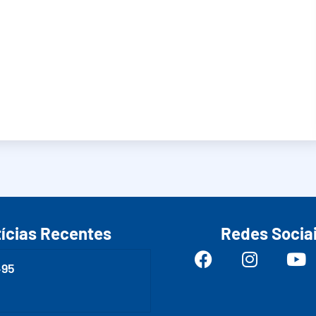
ícias Recentes
Redes Socia
495