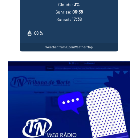
Clouds:
3%
Sunrise:
06:38
Sunset:
17:38
68 %
Weather from OpenWeatherMap