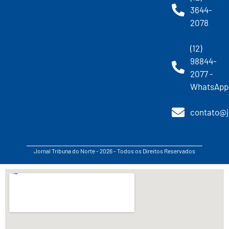
3644-
2078
(12)
98844-
2077 -
WhatsApp
contato@j
Jornal Tribuna do Norte - 2026 - Todos os Direitos Reservados