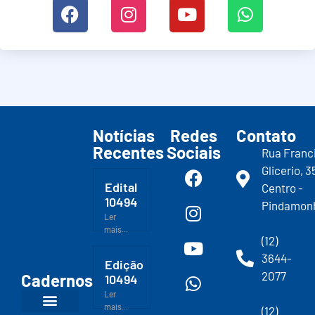
Notícias
Redes
Contato
Recentes
Sociais
Rua Franc
Glicerio, 3
Edital
Centro -
10494
Pindamon
Ler
mais...
(12)
3644-
Edição
2077
Cadernos
10494
Ler
mais...
(12)