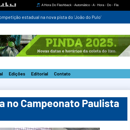
mpetição estadual na nova pista do ‘João do Pulo’
al
Edições
Editorial
Contato
ia no Campeonato Paulista