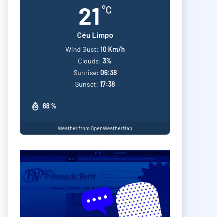
21
°C
Céu Limpo
Wind Gust:
10 Km/h
Clouds:
3%
Sunrise:
06:38
Sunset:
17:38
68 %
Weather from OpenWeatherMap