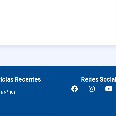
ícias Recentes
Redes Socia
a N° 161