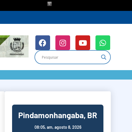
Pindamonhangaba, BR
08:05,
am, agosto 8, 2026