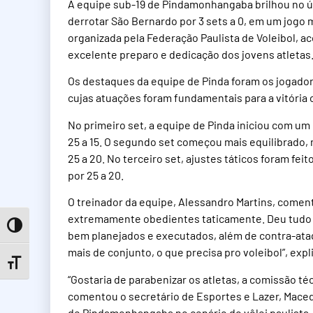
A equipe sub-19 de Pindamonhangaba brilhou no úl
derrotar São Bernardo por 3 sets a 0, em um jogo m
organizada pela Federação Paulista de Voleibol, a
excelente preparo e dedicação dos jovens atletas
Os destaques da equipe de Pinda foram os jogadores
cujas atuações foram fundamentais para a vitória
No primeiro set, a equipe de Pinda iniciou com um
25 a 15. O segundo set começou mais equilibrado
25 a 20. No terceiro set, ajustes táticos foram fe
por 25 a 20.
O treinador da equipe, Alessandro Martins, coment
extremamente obedientes taticamente. Deu tudo c
Toggle High Contrast
bem planejados e executados, além de contra-ata
mais de conjunto, o que precisa pro voleibol”, expl
Toggle Font size
“Gostaria de parabenizar os atletas, a comissão té
comentou o secretário de Esportes e Lazer, Macedo 
de Pindamonhangaba no cenário do vôlei paulista