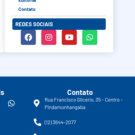
Contato
REDES SOCIAIS
is
Contato
Rua Francisco Glicerio, 35 - Centro -
Pindamonhangaba
(12) 3644-2077