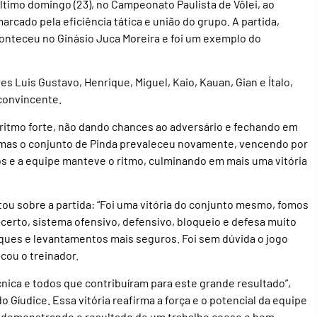
timo domingo (23), no Campeonato Paulista de Vôlei, ao
arcado pela eficiência tática e união do grupo. A partida,
conteceu no Ginásio Juca Moreira e foi um exemplo do
.
 Luis Gustavo, Henrique, Miguel, Kaio, Kauan, Gian e Ítalo,
 convincente.
 ritmo forte, não dando chances ao adversário e fechando em
, mas o conjunto de Pinda prevaleceu novamente, vencendo por
itos e a equipe manteve o ritmo, culminando em mais uma vitória
ou sobre a partida: “Foi uma vitória do conjunto mesmo, fomos
erto, sistema ofensivo, defensivo, bloqueio e defesa muito
ques e levantamentos mais seguros. Foi sem dúvida o jogo
icou o treinador.
cnica e todos que contribuíram para este grande resultado”,
Gíudice. Essa vitória reafirma a força e o potencial da equipe
, demonstrando o resultado de um trabalho coeso e bem