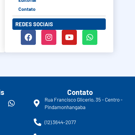
Contato
REDES SOCIAIS
is
Contato
Rua Francisco Glicerio, 35 - Centro -
Pindamonhangaba
(12) 3644-2077