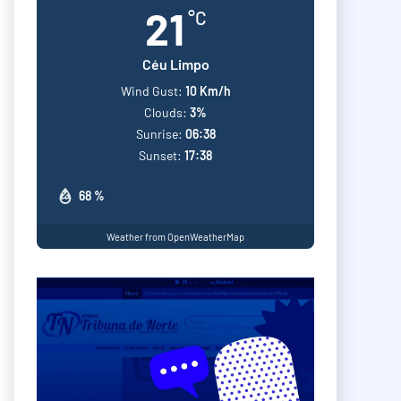
21
°C
Céu Limpo
Wind Gust:
10 Km/h
Clouds:
3%
Sunrise:
06:38
Sunset:
17:38
68 %
Weather from OpenWeatherMap