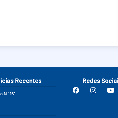
ícias Recentes
Redes Socia
a N° 161