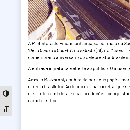
A Prefeitura de Pindamonhangaba, por meio da Secre
“Jeca Contra o Capeta”
, no sábado (19), no Museu H
comemorar o aniversário do célebre ator brasileir
A entrada é gratuita e aberta ao público. O museu
Amácio Mazzaropi, conhecido por seus papéis marc
cinema brasileiro. Ao longo de sua carreira, que s
e estrelou em trinta e duas produções, conquista
Toggle High Contrast
característico.
Toggle Font size