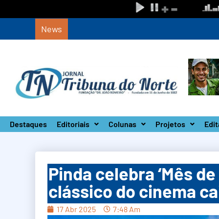
News
Circuito Paulista Open marca a primeira co
Destaques
Editoriais
Colunas
Projetos
Edit
Pinda celebra ‘Mês de
clássico do cinema ca
17 Abr 2025
7:48 Am