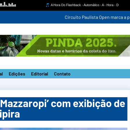
mpetição estadual na nova pista do ‘João do Pulo’
al
Edições
Editorial
Contato
 Mazzaropi’ com exibição de
ipira