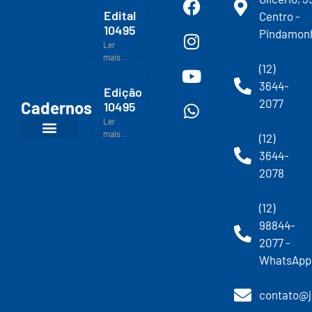
Edital
Centro -
10495
Pindamon
Ler
mais...
(12)
3644-
Edição
2077
Cadernos
10495
Ler
mais...
(12)
3644-
2078
(12)
98844-
2077 -
WhatsApp
contato@j