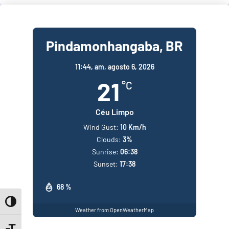
Pindamonhangaba, BR
11:44,
am, agosto 6, 2026
21
°C
Céu Limpo
Wind Gust:
10 Km/h
Clouds:
3%
Sunrise:
06:38
Sunset:
17:38
68 %
Toggle High Contrast
Weather from OpenWeatherMap