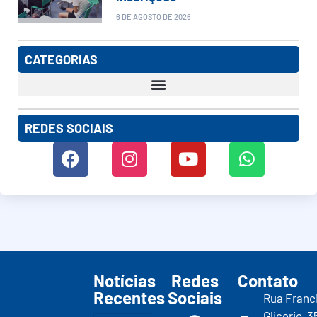
6 DE AGOSTO DE 2026
CATEGORIAS
REDES SOCIAIS
Notícias
Redes
Contato
Recentes
Sociais
Rua Franc
Glicerio, 3