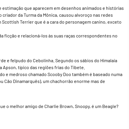
 de estimação que aparecem em desenhos animados e histórias
o criador da Turma da Mônica, causou alvoroço nas redes
 um Scottish Terrier que é a cara do personagem canino, exceto
a ficção e relacioná-los às suas raças correspondentes no
erde e felpudo do Cebolinha. Segundo os sábios do Himalaia
 Apson, típico das regiões frias do Tibete.
lhado e medroso chamado Scooby Doo também é baseado numa
(ou Cão Dinamarquês), um chachorrão enorme mas de
que o melhor amigo de Charlie Brown, Snoopy, é um Beagle?