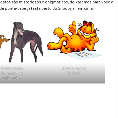
gatos são misteriosos e enigmáticos, deixaremos para você a
 (de ponta-cabeça) está perto do Snoopy ali em cima.
O cãozinho dos
Qual é a raça do
Simpsons é um
Garfield?
Galgo Inglês