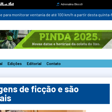
para monitorar ventania de até 100 km/h a partir desta quinta-fei
al
Edições
Editorial
Contato
ens de ficção e são
ais