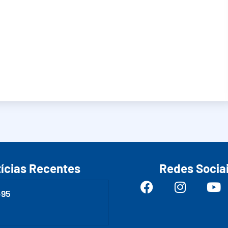
ícias Recentes
Redes Socia
495