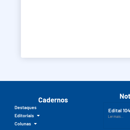
Not
Cadernos
Destaques
Edital 10
Editoriais
Ler mais...
Colunas