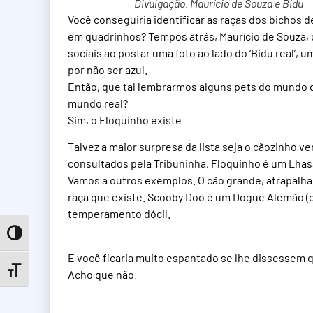
Divulgação. Maurício de Souza e Bidu
Você conseguiria identificar as raças dos bichos
em quadrinhos? Tempos atrás, Maurício de Souza, 
sociais ao postar uma foto ao lado do ‘Bidu real’,
por não ser azul.
Então, que tal lembrarmos alguns pets do mundo d
mundo real?
Sim, o Floquinho existe
Talvez a maior surpresa da lista seja o cãozinho v
consultados pela Tribuninha, Floquinho é um Lhasa
Vamos a outros exemplos. O cão grande, atrapa
raça que existe. Scooby Doo é um Dogue Alemão 
temperamento dócil.
Toggle High Contrast
E você ficaria muito espantado se lhe dissessem 
Toggle Font size
Acho que não.