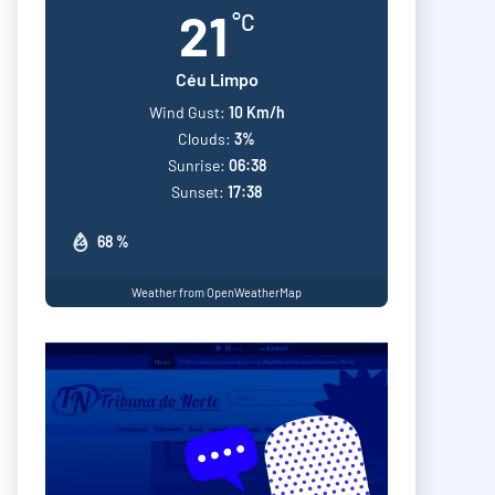
21
°C
Céu Limpo
Wind Gust:
10 Km/h
Clouds:
3%
Sunrise:
06:38
Sunset:
17:38
68 %
Weather from OpenWeatherMap