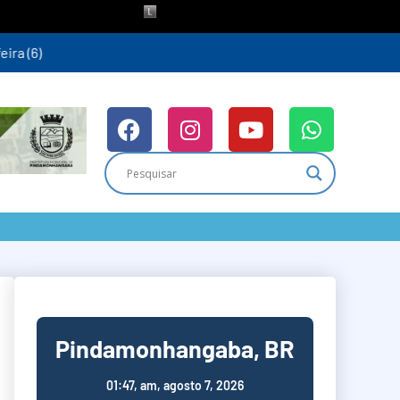
ra (6)
Pindamonhangaba, BR
01:47,
am, agosto 7, 2026