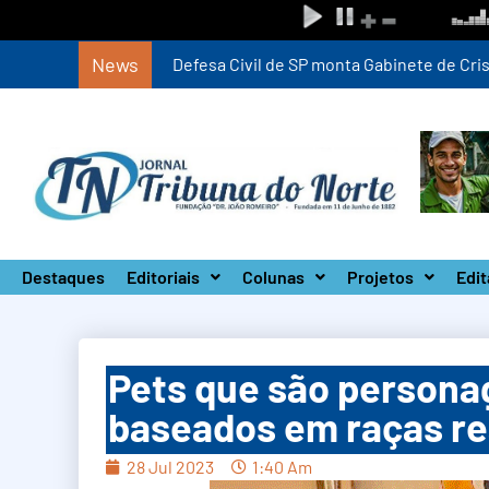
News
Defesa Civil de SP monta Gabinete de Crise 
Destaques
Editoriais
Colunas
Projetos
Edit
Pets que são personag
baseados em raças re
28 Jul 2023
1:40 Am