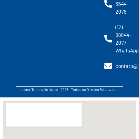
3644-
2078
(12)
98844-
2077 -
WhatsApp
contato@j
Jornal Tribuna do Norte - 2026 - Todos os Direitos Reservados