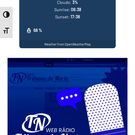
Clouds:
3%
Sunrise:
06:38
Toggle High Contrast
Sunset:
17:38
68 %
Toggle Font size
Weather from OpenWeatherMap