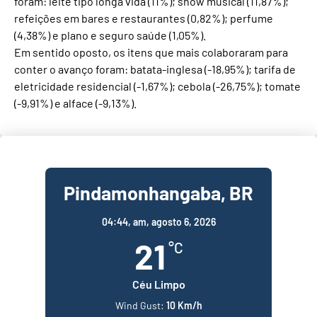
foram: leite tipo longa vida (11%); show musical (11,87%);
refeições em bares e restaurantes (0,82%); perfume
(4,38%) e plano e seguro saúde (1,05%).
Em sentido oposto, os itens que mais colaboraram para
conter o avanço foram: batata-inglesa (-18,95%); tarifa de
eletricidade residencial (-1,67%); cebola (-26,75%); tomate
(-9,91%) e alface (-9,13%).
Pindamonhangaba, BR
04:44,
am, agosto 6, 2026
21
°C
Céu Limpo
Wind Gust:
10 Km/h