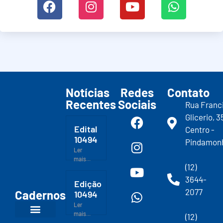
Notícias
Redes
Contato
Recentes
Sociais
Rua Franc
Glicerio, 3
Edital
Centro -
10494
Pindamon
Ler
mais...
(12)
3644-
Edição
2077
Cadernos
10494
Ler
mais...
(12)