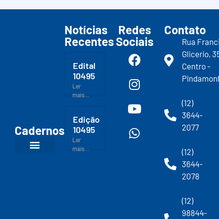
Notícias
Redes
Contato
Recentes
Sociais
Rua Franc
Glicerio, 3
Edital
Centro -
10495
Pindamon
Ler
mais...
(12)
3644-
Edição
2077
Cadernos
10495
Ler
mais...
(12)
3644-
2078
(12)
98844-