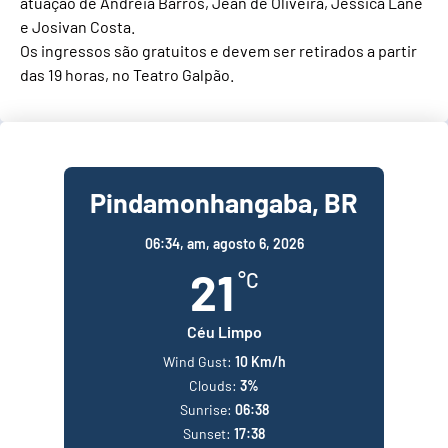
atuação de Andreia Barros, Jean de Oliveira, Jéssica Lane
e Josivan Costa.
Os ingressos são gratuitos e devem ser retirados a partir
das 19 horas, no Teatro Galpão.
Pindamonhangaba, BR
06:34,
am, agosto 6, 2026
21
°C
Céu Limpo
Wind Gust:
10 Km/h
Clouds:
3%
Sunrise:
06:38
Sunset:
17:38