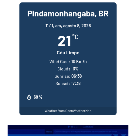
Pindamonhangaba, BR
11:11,
am, agosto 8, 2026
21
°C
Céu Limpo
Wind Gust:
10 Km/h
Clouds:
3%
Sunrise:
06:38
Sunset:
17:38
68 %
Weather from OpenWeatherMap