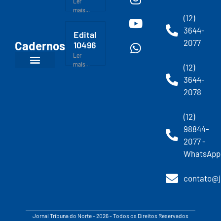
Ler
mais...
(12)
3644-
Edital
2077
Cadernos
10496
Ler
mais...
(12)
3644-
2078
(12)
98844-
2077 -
WhatsApp
contato@j
Jornal Tribuna do Norte - 2026 - Todos os Direitos Reservados