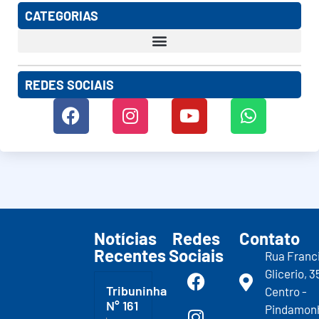
CATEGORIAS
REDES SOCIAIS
Notícias
Redes
Contato
Recentes
Sociais
Rua Franc
Glicerio, 3
Tribuninha
Centro -
N° 161
Pindamon