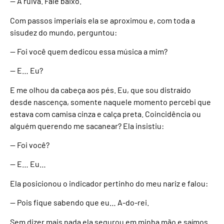
— A ruiva. Fale baixo.
Com passos imperiais ela se aproximou e, com toda a
sisudez do mundo, perguntou:
— Foi você quem dedicou essa música a mim?
— E… Eu?
E me olhou da cabeça aos pés. Eu, que sou distraído
desde nascença, somente naquele momento percebi que
estava com camisa cinza e calça preta. Coincidência ou
alguém querendo me sacanear? Ela insistiu:
— Foi você?
— E… Eu…
Ela posicionou o indicador pertinho do meu nariz e falou:
— Pois fique sabendo que eu… A-do-rei.
Sem dizer mais nada ela segurou em minha mão e saímos