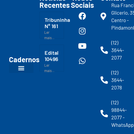
Recentes
Sociais
Rua Franc
Glicerio, 3
Tribuninha
Centro -
N° 161
Pindamon
Ler
mais...
(12)
3644-
Edital
2077
Cadernos
10496
Ler
mais...
(12)
3644-
2078
(12)
98844-
2077 -
WhatsApp