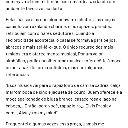
começava a transmitir músicas românticas, criando um
ambiente favorável ao flerte.
Pelas passarelas que circundavam o chafariz, as moças
caminhavam exalando charme, e os rapazes, parados,
retribuíam com olhares sedutores. Quando a
reciprocidade acontecia, o casal se formava para beijos,
abraços e mais sei-lá-o-que. O único recurso dos mais
tímidos era o oferecimento musical. Por um valor
simbólico, podia escolher uma música e oferecê-la à moça
ou ao rapaz, de forma anônima, mas com algumas
referências.
“Essa música vai para o rapaz loiro de camisa xadrez, calça
marrom boca de sino e jaqueta de couro. Quem oferece é a
moça apaixonada de blusa branca, casaco rosa e laço na
cabeça… Então, para você, rapaz loiro… Elvis Presley
com… Always on my mind”.
Frequentei algumas vezes essa praça. Jamais me