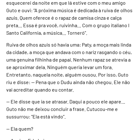
esquecerei da noite em que lá estive com o meu amigo
Guto e ouvi: “A próxima música é dedicada à ruiva de olhos
azuis. Quem oferece é o rapaz de camisa cinza e calça
preta… Essa é pra você, ruivinha… Com o grupo italiano I
Santo California, a música… Torneró”.
Ruiva de olhos azuis só havia uma: Paty, a moça mais linda
da cidade, a moça que andava com o nariz rasgando o céu,
uma genuína filhinha de papai. Nenhum rapaz se atrevia a
se aproximar dela. Ninguém queria levar um fora.
Entretanto, naquela noite, alguém ousou. Por isso, Guto
riu e disse: — Pena que o Dudu ainda não chegou. Ele não
vai acreditar quando eu contar.
— Ele disse que ia se atrasar. Daqui a pouco ele apare…
Guto não me deixou concluir a frase. Cutucou-me e
sussurrou: “Ela está vindo”.
— Ela quem?