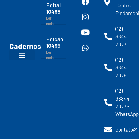
Edital
Centro -
10495
Pindamon
Ler
mais...
(12)
3644-
Edição
2077
Cadernos
10495
Ler
mais...
(12)
3644-
2078
(12)
98844-
2077 -
WhatsApp
contato@j