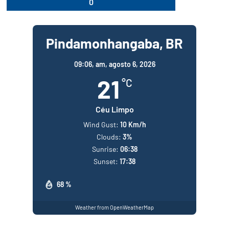
0
Pindamonhangaba, BR
09:06,
am, agosto 6, 2026
21
°C
Céu Limpo
Wind Gust:
10 Km/h
Clouds:
3%
Sunrise:
06:38
Sunset:
17:38
68 %
Weather from OpenWeatherMap