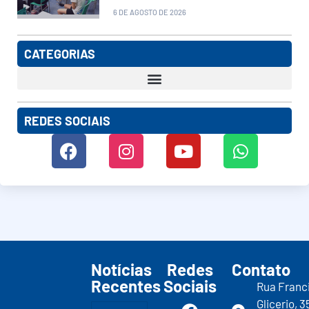
6 DE AGOSTO DE 2026
CATEGORIAS
REDES SOCIAIS
Notícias
Redes
Contato
Recentes
Sociais
Rua Franc
Glicerio, 3