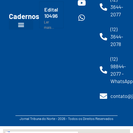
3644-
Edital
2077
Cadernos
10496
Ler
mais...
(12)
3644-
2078
(12)
98844-
2077 -
WhatsApp
contato@j
Jornal Tribuna do Norte - 2026 - Todos os Direitos Reservados