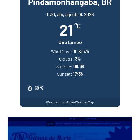
Pindamonhangaba, BR
11:51,
am, agosto 9, 2026
21
°C
Céu Limpo
Wind Gust:
10 Km/h
Clouds:
3%
Sunrise:
06:38
Sunset:
17:38
68 %
Weather from OpenWeatherMap