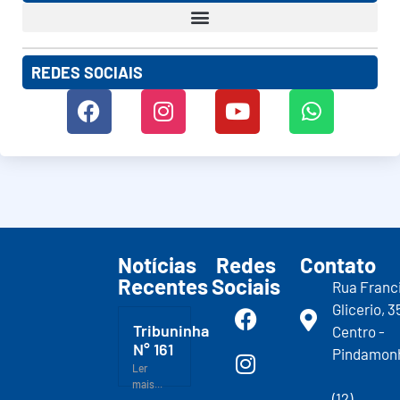
REDES SOCIAIS
Notícias
Redes
Contato
Recentes
Sociais
Rua Franc
Glicerio, 3
Tribuninha
Centro -
N° 161
Pindamon
Ler
mais...
(12)