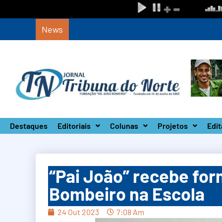
News
Circuito Paulista Open marca a primeira co
Destaques
Editoriais
Colunas
Projetos
Edit
“Pai João” recebe fo
Bombeiro na Escola
24 Out 2023
7:08 Am