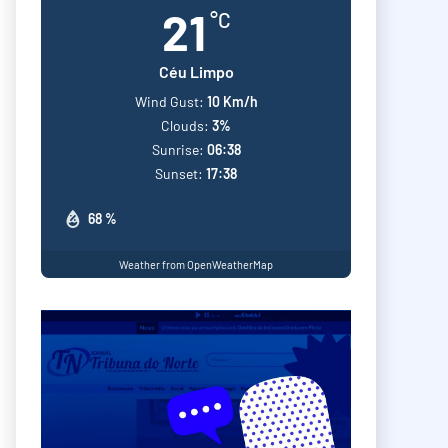
21
°C
Céu Limpo
Wind Gust:
10 Km/h
Clouds:
3%
Sunrise:
06:38
Sunset:
17:38
68 %
Weather from OpenWeatherMap