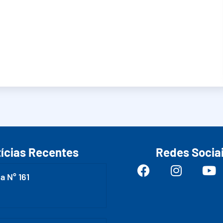
ícias Recentes
Redes Socia
a N° 161