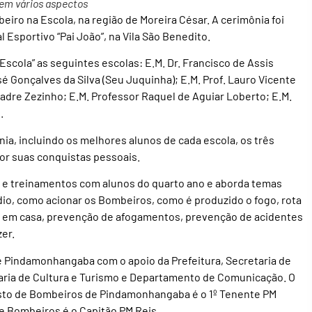
em vários aspectos
ro na Escola, na região de Moreira César. A cerimônia foi
l Esportivo “Pai João”, na Vila São Benedito.
scola” as seguintes escolas: E.M. Dr. Francisco de Assis
sé Gonçalves da Silva (Seu Juquinha); E.M. Prof. Lauro Vicente
Padre Zezinho; E.M. Professor Raquel de Aguiar Loberto; E.M.
.
ia, incluindo os melhores alunos de cada escola, os três
or suas conquistas pessoais.
 e treinamentos com alunos do quarto ano e aborda temas
io, como acionar os Bombeiros, como é produzido o fogo, rota
a em casa, prevenção de afogamentos, prevenção de acidentes
er.
de Pindamonhangaba com o apoio da Prefeitura, Secretaria de
aria de Cultura e Turismo e Departamento de Comunicação. O
osto de Bombeiros de Pindamonhangaba é o 1º Tenente PM
 Bombeiros é o Capitão PM Reis.