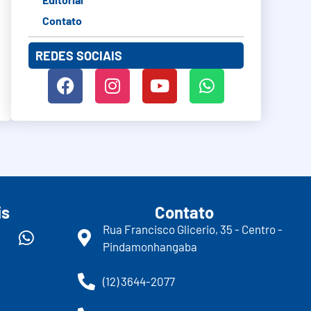
Contato
REDES SOCIAIS
is
Contato
Rua Francisco Glicerio, 35 - Centro -
Pindamonhangaba
(12) 3644-2077