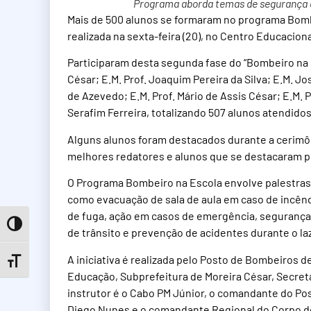
Programa aborda temas de segurança 
Mais de 500 alunos se formaram no programa Bombei
realizada na sexta-feira (20), no Centro Educaciona
Participaram desta segunda fase do “Bombeiro na E
César; E.M. Prof. Joaquim Pereira da Silva; E.M. Jo
de Azevedo; E.M. Prof. Mário de Assis César; E.M. 
Serafim Ferreira, totalizando 507 alunos atendidos
Alguns alunos foram destacados durante a cerimôn
melhores redatores e alunos que se destacaram p
O Programa Bombeiro na Escola envolve palestras
como evacuação de sala de aula em caso de incênd
de fuga, ação em casos de emergência, seguranç
Toggle High Contrast
de trânsito e prevenção de acidentes durante o laz
A iniciativa é realizada pelo Posto de Bombeiros 
Toggle Font size
Educação, Subprefeitura de Moreira César, Secret
instrutor é o Cabo PM Júnior, o comandante do P
Diego Nunes e o comandante Regional do Corpo de