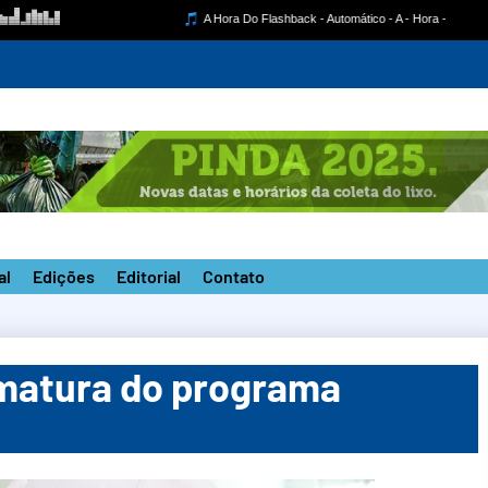
mpetição estadual na nova pista do ‘João do Pulo’
al
Edições
Editorial
Contato
rmatura do programa