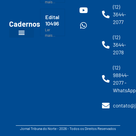
mais...
(12)
3644-
Edital
2077
Cadernos
10496
Ler
mais...
(12)
3644-
2078
(12)
98844-
2077 -
WhatsApp
contato@j
Jornal Tribuna do Norte - 2026 - Todos os Direitos Reservados