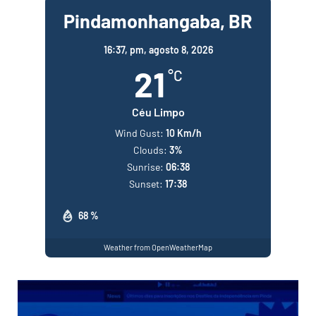
Pindamonhangaba, BR
16:37,
pm, agosto 8, 2026
21
°C
Céu Limpo
Wind Gust:
10 Km/h
Clouds:
3%
Sunrise:
06:38
Sunset:
17:38
68 %
Weather from OpenWeatherMap