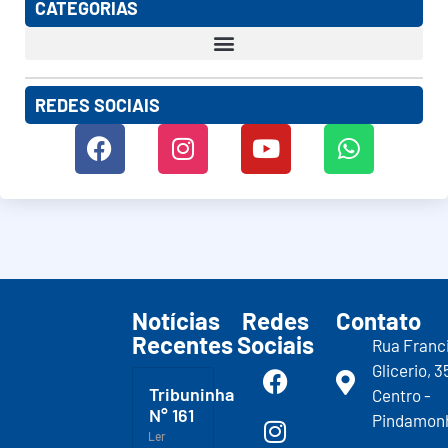
CATEGORIAS
REDES SOCIAIS
Notícias
Redes
Contato
Recentes
Sociais
Rua Franc
Glicerio, 3
Tribuninha
Centro -
N° 161
Pindamon
Ler