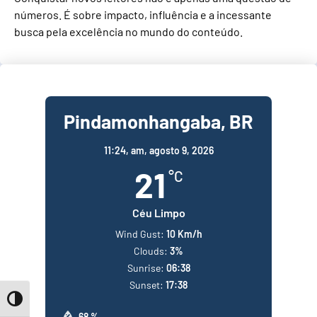
números. É sobre impacto, influência e a incessante
busca pela excelência no mundo do conteúdo.
Pindamonhangaba, BR
11:24,
am, agosto 9, 2026
21
°C
Céu Limpo
Wind Gust:
10 Km/h
Clouds:
3%
Sunrise:
06:38
Sunset:
17:38
Toggle High Contrast
68 %