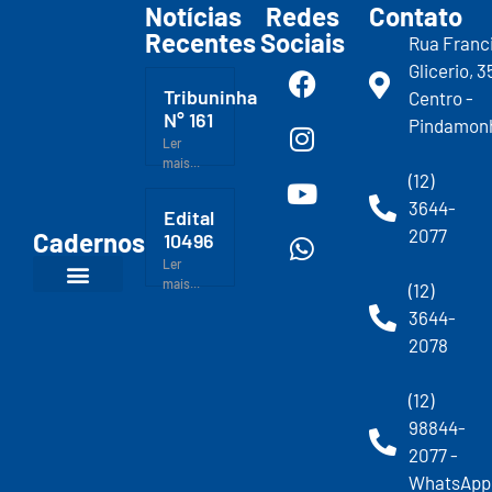
Notícias
Redes
Contato
Recentes
Sociais
Rua Franc
Glicerio, 3
Tribuninha
Centro -
N° 161
Pindamon
Ler
mais...
(12)
3644-
Edital
2077
Cadernos
10496
Ler
mais...
(12)
3644-
2078
(12)
98844-
2077 -
WhatsApp