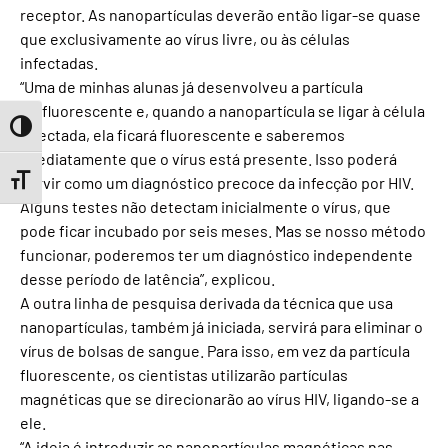
receptor. As nanopartículas deverão então ligar-se quase
que exclusivamente ao vírus livre, ou às células
infectadas.
“Uma de minhas alunas já desenvolveu a partícula
biofluorescente e, quando a nanopartícula se ligar à célula
Toggle High Contrast
infectada, ela ficará fluorescente e saberemos
imediatamente que o vírus está presente. Isso poderá
servir como um diagnóstico precoce da infecção por HIV.
Toggle Font size
Alguns testes não detectam inicialmente o vírus, que
pode ficar incubado por seis meses. Mas se nosso método
funcionar, poderemos ter um diagnóstico independente
desse período de latência”, explicou.
A outra linha de pesquisa derivada da técnica que usa
nanopartículas, também já iniciada, servirá para eliminar o
vírus de bolsas de sangue. Para isso, em vez da partícula
fluorescente, os cientistas utilizarão partículas
magnéticas que se direcionarão ao vírus HIV, ligando-se a
ele.
“A ideia é introduzir as nanopartículas magnéticas nas