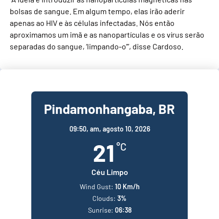
bolsas de sangue. Em algum tempo, elas irão aderir
apenas ao HIV e às células infectadas. Nós então
aproximamos um imã e as nanopartículas e os vírus serão
separadas do sangue, ‘limpando-o’”, disse Cardoso.
Pindamonhangaba, BR
09:50,
am, agosto 10, 2026
21
°C
Céu Limpo
Wind Gust:
10 Km/h
Clouds:
3%
Sunrise:
06:38