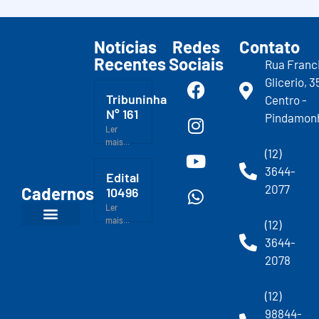
Notícias
Redes
Contato
Recentes
Sociais
Rua Franc
Glicerio, 3
Tribuninha
Centro -
N° 161
Pindamon
Ler
mais...
(12)
3644-
Edital
2077
Cadernos
10496
Ler
mais...
(12)
3644-
2078
(12)
98844-