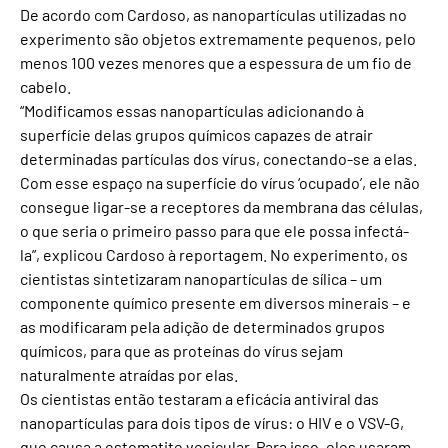
De acordo com Cardoso, as nanopartículas utilizadas no
experimento são objetos extremamente pequenos, pelo
menos 100 vezes menores que a espessura de um fio de
cabelo.
“Modificamos essas nanopartículas adicionando à
superfície delas grupos químicos capazes de atrair
determinadas partículas dos vírus, conectando-se a elas.
Com esse espaço na superfície do vírus ‘ocupado’, ele não
consegue ligar-se a receptores da membrana das células,
o que seria o primeiro passo para que ele possa infectá-
la”, explicou Cardoso à reportagem. No experimento, os
cientistas sintetizaram nanopartículas de sílica – um
componente químico presente em diversos minerais – e
as modificaram pela adição de determinados grupos
químicos, para que as proteínas do vírus sejam
naturalmente atraídas por elas.
Os cientistas então testaram a eficácia antiviral das
nanopartículas para dois tipos de vírus: o HIV e o VSV-G,
que causa a estomatite vesicular. Para isso, eles usaram