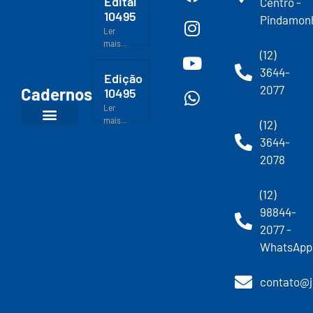
Edital
Centro -
10495
Pindamon
Ler
mais...
(12)
3644-
Edição
2077
Cadernos
10495
Ler
mais...
(12)
3644-
2078
(12)
98844-
2077 -
WhatsApp
contato@j