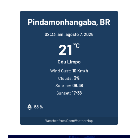
Pindamonhangaba, BR
02:33,
am, agosto 7, 2026
21
°C
Céu Limpo
Wind Gust:
10 Km/h
Clouds:
3%
Sunrise:
06:38
Sunset:
17:38
68 %
Weather from OpenWeatherMap