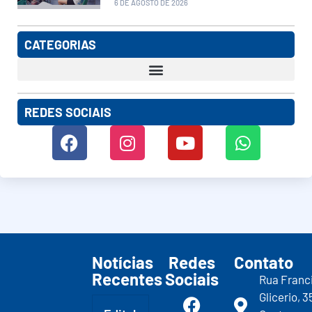
6 DE AGOSTO DE 2026
CATEGORIAS
REDES SOCIAIS
Notícias
Redes
Contato
Recentes
Sociais
Rua Franc
Glicerio, 3