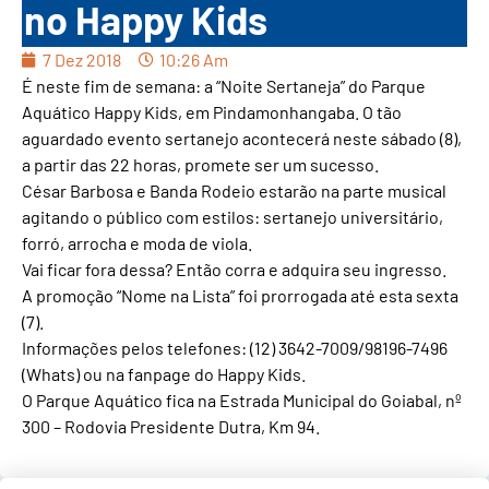
no Happy Kids
7 Dez 2018
10:26 Am
É neste fim de semana: a “Noite Sertaneja” do Parque
Aquático Happy Kids, em Pindamonhangaba. O tão
aguardado evento sertanejo acontecerá neste sábado (8),
a partir das 22 horas, promete ser um sucesso.
César Barbosa e Banda Rodeio estarão na parte musical
agitando o público com estilos: sertanejo universitário,
forró, arrocha e moda de viola.
Vai ficar fora dessa? Então corra e adquira seu ingresso.
A promoção “Nome na Lista” foi prorrogada até esta sexta
(7).
Informações pelos telefones: (12) 3642-7009/98196-7496
(Whats) ou na fanpage do Happy Kids.
O Parque Aquático fica na Estrada Municipal do Goiabal, nº
300 – Rodovia Presidente Dutra, Km 94.