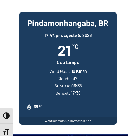
Pindamonhangaba, BR
17:47,
pm, agosto 8, 2026
21
°C
Céu Limpo
Wind Gust:
10 Km/h
Clouds:
3%
Sunrise:
06:38
Sunset:
17:38
68 %
Toggle High Contrast
Weather from OpenWeatherMap
Toggle Font size