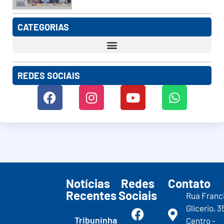
CATEGORIAS
REDES SOCIAIS
Notícias
Redes
Contato
Recentes
Sociais
Rua Franc
Glicerio, 3
Tribuninha
Centro -