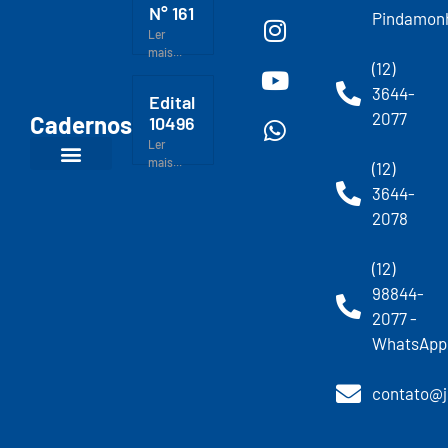
N° 161
Pindamon
Ler
mais...
(12)
3644-
Edital
2077
Cadernos
10496
Ler
mais...
(12)
3644-
2078
(12)
98844-
2077 -
WhatsApp
contato@j