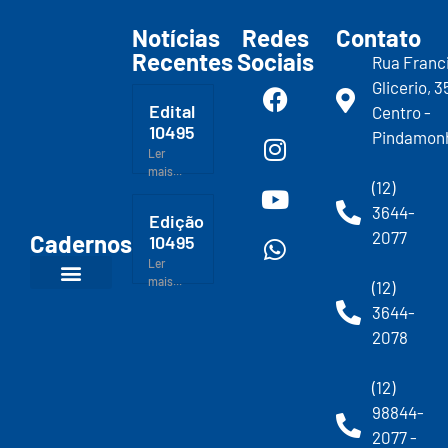
Notícias
Redes
Contato
Recentes
Sociais
Rua Franc
Glicerio, 3
Edital
Centro -
10495
Pindamon
Ler
mais...
(12)
3644-
Edição
2077
Cadernos
10495
Ler
mais...
(12)
3644-
2078
(12)
98844-
2077 -