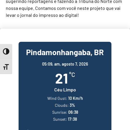
sugerindo reportagens e fazendo a Tribuna do Norte com
nossa equipe. Contamos com você neste projeto que vai
levar o jornal do impresso ao digital!
Pindamonhangaba, BR
Toggle High Contrast
05:09,
am, agosto 7, 2026
Toggle Font size
21
°C
Céu Limpo
Wind Gust:
10 Km/h
Clouds:
3%
Sunrise:
06:38
Sunset:
17:38