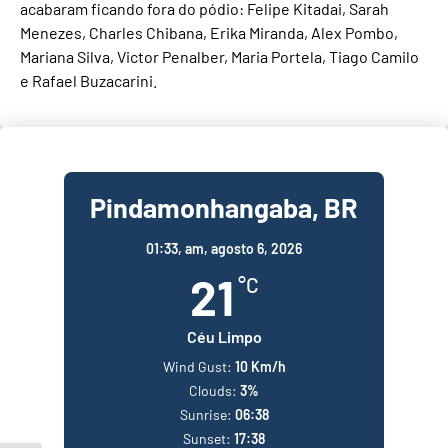
acabaram ficando fora do pódio: Felipe Kitadai, Sarah
Menezes, Charles Chibana, Erika Miranda, Alex Pombo,
Mariana Silva, Victor Penalber, Maria Portela, Tiago Camilo
e Rafael Buzacarini.
Pindamonhangaba, BR
01:33,
am, agosto 6, 2026
21
°C
Céu Limpo
Wind Gust:
10 Km/h
Clouds:
3%
Sunrise:
06:38
Sunset:
17:38