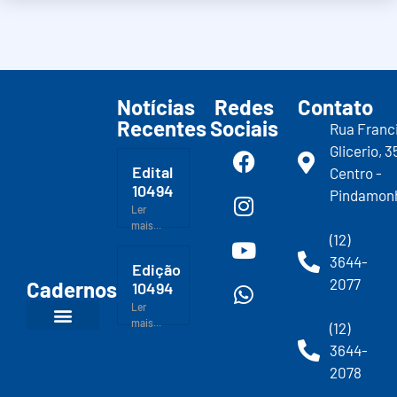
Notícias
Redes
Contato
Recentes
Sociais
Rua Franc
Glicerio, 3
Edital
Centro -
10494
Pindamon
Ler
mais...
(12)
3644-
Edição
2077
Cadernos
10494
Ler
mais...
(12)
3644-
2078