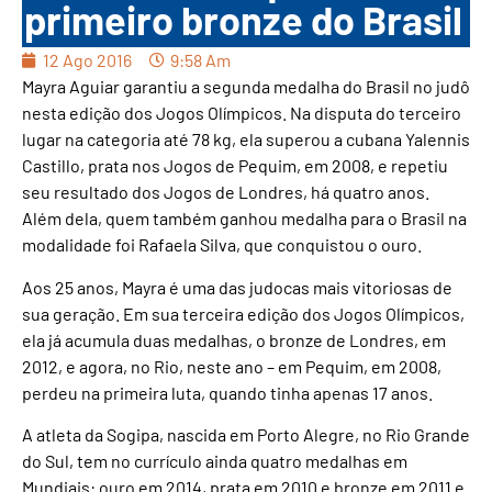
primeiro bronze do Brasil
12 Ago 2016
9:58 Am
Mayra Aguiar garantiu a segunda medalha do Brasil no judô
nesta edição dos Jogos Olímpicos. Na disputa do terceiro
lugar na categoria até 78 kg, ela superou a cubana Yalennis
Castillo, prata nos Jogos de Pequim, em 2008, e repetiu
seu resultado dos Jogos de Londres, há quatro anos.
Além dela, quem também ganhou medalha para o Brasil na
modalidade foi Rafaela Silva, que conquistou o ouro.
Aos 25 anos, Mayra é uma das judocas mais vitoriosas de
sua geração. Em sua terceira edição dos Jogos Olímpicos,
ela já acumula duas medalhas, o bronze de Londres, em
2012, e agora, no Rio, neste ano – em Pequim, em 2008,
perdeu na primeira luta, quando tinha apenas 17 anos.
A atleta da Sogipa, nascida em Porto Alegre, no Rio Grande
do Sul, tem no currículo ainda quatro medalhas em
Mundiais: ouro em 2014, prata em 2010 e bronze em 2011 e