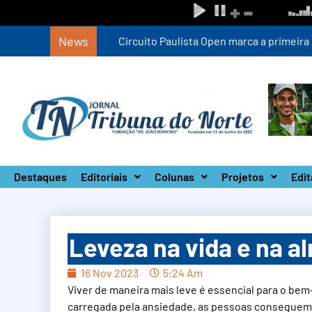
News
Circuito Paulista Open marca a primeira co
Destaques
Editoriais
Colunas
Projetos
Edit
Leveza na vida e na a
16 Nov 2023
5:24 Am
Viver de maneira mais leve é essencial para o be
carregada pela ansiedade, as pessoas conseguem l