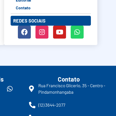
Contato
REDES SOCIAIS
is
Contato
Rua Francisco Glicerio, 35 - Centro -
Pindamonhangaba
(12) 3644-2077