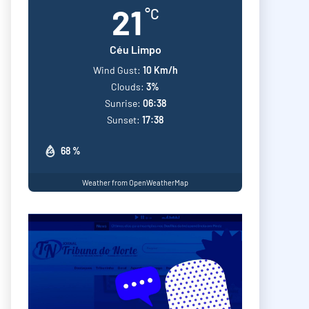
21
°C
Céu Limpo
Wind Gust:
10 Km/h
Clouds:
3%
Sunrise:
06:38
Sunset:
17:38
68 %
Weather from OpenWeatherMap