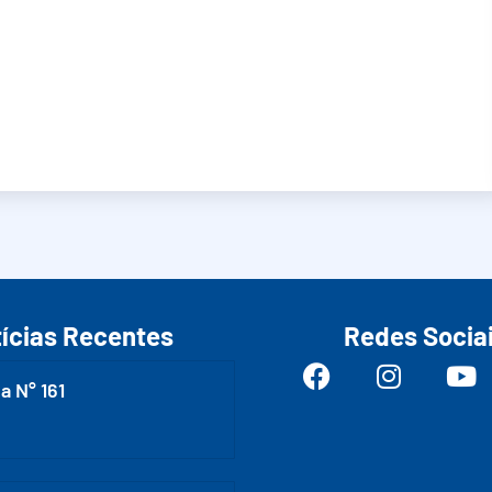
ícias Recentes
Redes Socia
a N° 161