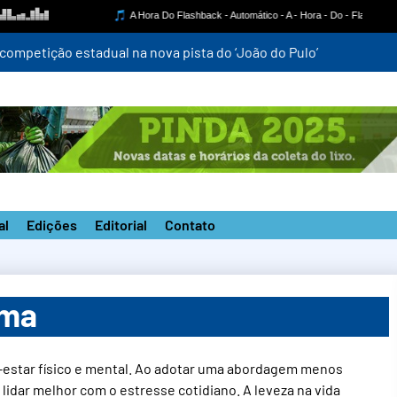
mpetição estadual na nova pista do ‘João do Pulo’
al
Edições
Editorial
Contato
lma
m-estar físico e mental. Ao adotar uma abordagem menos
idar melhor com o estresse cotidiano. A leveza na vida