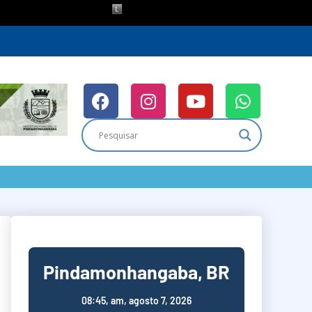
Pindamonhangaba, BR
08:45,
am, agosto 7, 2026