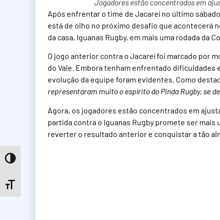
Jogadores estão concentrados em ajust
Após enfrentar o time de Jacareí no último sábado
está de olho no próximo desafio que acontecerá n
da casa, Iguanas Rugby, em mais uma rodada da Co
O jogo anterior contra o Jacareí foi marcado por
do Vale. Embora tenham enfrentado dificuldades 
evolução da equipe foram evidentes. Como destac
representaram muito o espírito do Pinda Rugby, se ded
Agora, os jogadores estão concentrados em ajusta
partida contra o Iguanas Rugby promete ser mais 
reverter o resultado anterior e conquistar a tão al
Toggle High Contrast
Toggle Font size