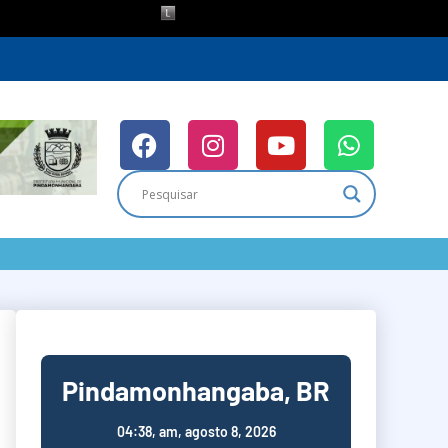
Pindamonhangaba, BR
04:38,
am, agosto 8, 2026