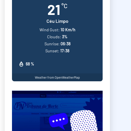
21
°C
Céu Limpo
Wind Gust:
10 Km/h
Clouds:
3%
Sunrise:
06:38
Sunset:
17:38
68 %
Weather from OpenWeatherMap