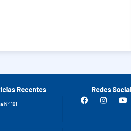
ícias Recentes
Redes Socia
a N° 161