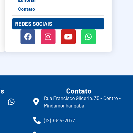
Contato
REDES SOCIAIS
is
Contato
Rua Francisco Glicerio, 35 - Centro -
Pindamonhangaba
(12) 3644-2077