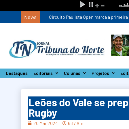
News
Circuito Paulista Open marca a primeira co
Destaques
Editoriais
Colunas
Projetos
Edit
Leões do Vale se prep
Rugby
20 Mar 2024
6:17 Am