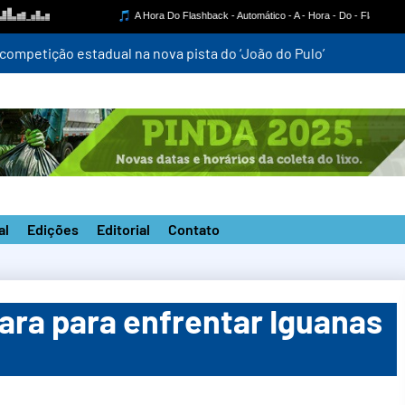
mpetição estadual na nova pista do ‘João do Pulo’
al
Edições
Editorial
Contato
ara para enfrentar Iguanas