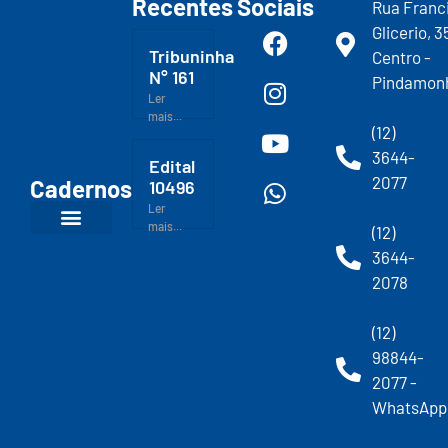
Recentes
Sociais
Rua Franc
Glicerio, 3
Tribuninha
Centro -
N° 161
Pindamon
Ler
mais...
(12)
3644-
Edital
2077
Cadernos
10496
Ler
mais...
(12)
3644-
2078
(12)
98844-
2077 -
WhatsApp