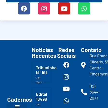
Notícias
Redes
Contato
Recentes
Sociais
Rua Franc
Glicerio, 3
Tribuninha
Centro -
N° 161
Pindamon
Ler
mais...
(12)
3644-
Edital
2077
Cadernos
10496
Ler