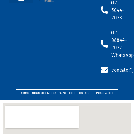
mais...
(12)
3644-
2078
(12)
98844-
2077 -
WhatsApp
contato@j
Jornal Tribuna do Norte - 2026 - Todos os Direitos Reservados