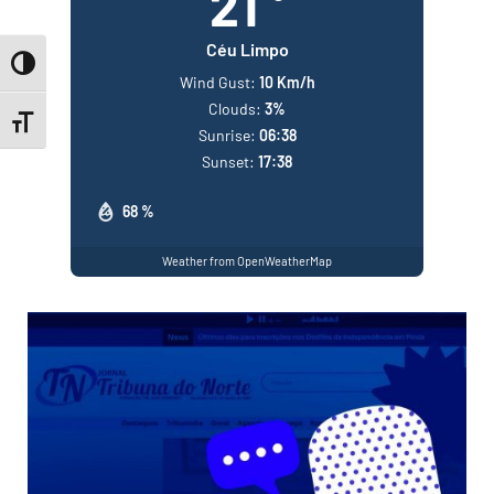
21
Céu Limpo
Toggle High Contrast
Wind Gust:
10 Km/h
Clouds:
3%
Toggle Font size
Sunrise:
06:38
Sunset:
17:38
68 %
Weather from OpenWeatherMap