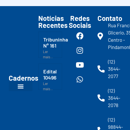
Notícias
Redes
Contato
Recentes
Sociais
Rua Franc
Glicerio, 3
Tribuninha
Centro -
N° 161
Pindamon
Ler
mais...
(12)
3644-
Edital
2077
Cadernos
10496
Ler
mais...
(12)
3644-
2078
(12)
98844-