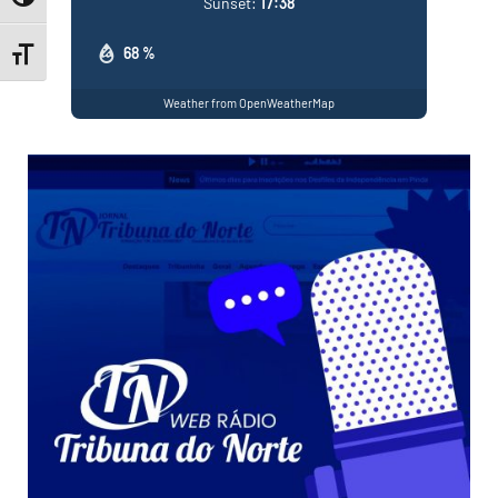
Sunset:
17:38
68 %
Toggle Font size
Weather from OpenWeatherMap