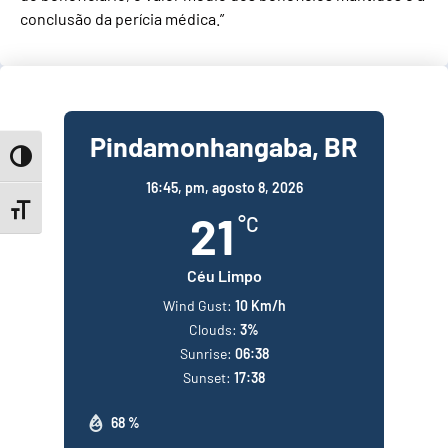
conclusão da perícia médica.”
Pindamonhangaba, BR
Toggle High Contrast
16:45,
pm, agosto 8, 2026
Toggle Font size
21
°C
Céu Limpo
Wind Gust:
10 Km/h
Clouds:
3%
Sunrise:
06:38
Sunset:
17:38
68 %