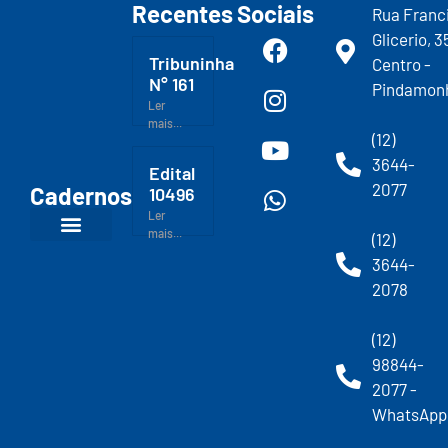
Recentes
Sociais
Rua Franc
Glicerio, 3
Tribuninha
Centro -
N° 161
Pindamon
Ler
mais...
(12)
3644-
Edital
2077
Cadernos
10496
Ler
mais...
(12)
3644-
2078
(12)
98844-
2077 -
WhatsApp