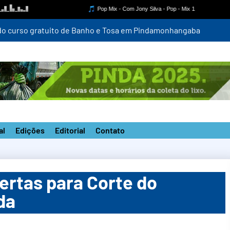
a do curso gratuito de Banho e Tosa em Pindamonhangaba
al
Edições
Editorial
Contato
ertas para Corte do
da