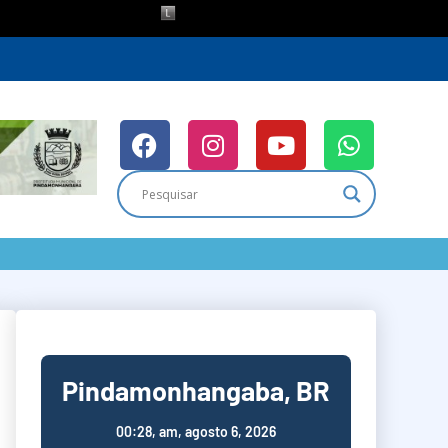
Pindamonhangaba, BR
00:28,
am, agosto 6, 2026