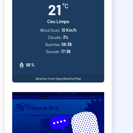
21
°C
Céu Limpo
Wind Gust:
10 Km/h
Clouds:
3%
Sunrise:
06:38
Sunset:
17:38
68 %
Weather from OpenWeatherMap