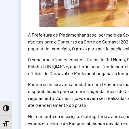
A Prefeitura de Pindamonhangaba, por meio da Se
abertas para o Concurso da Corte do Carnaval 2026,
popular do município. O prazo para participação vai 
O concurso irá selecionar os títulos de Rei Momo,
Rainha LGBTQIAPN+, que terão papel fundamental n
oficiais do Carnaval de Pindamonhangaba ao longo
Podem se inscrever candidatos com 18 anos ou mai
disponibilidade para cumprir a agenda oficial do 
regulamento. As inscrições devem ser realizadas 
até o encerramento do prazo.
Toggle High Contrast
No momento da inscrição, é obrigatória a anexaçã
vídeos e o Termo de Responsabilidade devidament
Toggle Font size