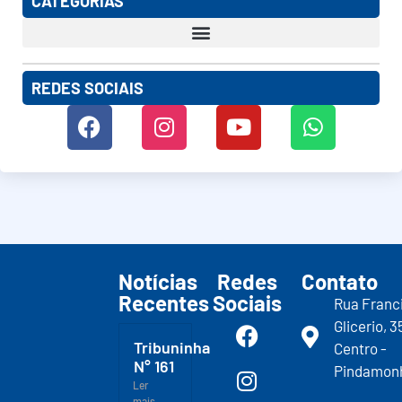
CATEGORIAS
REDES SOCIAIS
Notícias
Redes
Contato
Recentes
Sociais
Rua Franc
Glicerio, 3
Tribuninha
Centro -
N° 161
Pindamon
Ler
mais...