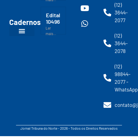
(12)
3644-
Edital
2077
Cadernos
10496
Ler
mais...
(12)
3644-
2078
(12)
98844-
2077 -
WhatsApp
contato@j
Jornal Tribuna do Norte - 2026 - Todos os Direitos Reservados