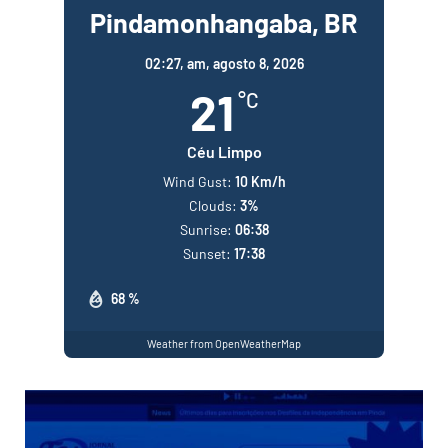
Pindamonhangaba, BR
02:27,
am, agosto 8, 2026
21
°C
Céu Limpo
Wind Gust:
10 Km/h
Clouds:
3%
Sunrise:
06:38
Sunset:
17:38
68 %
Weather from OpenWeatherMap