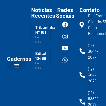
Notícias
Redes
Contato
Recentes
Sociais
Rua Franc
Glicerio, 3
Tribuninha
Centro -
N° 161
Pindamon
Ler
mais...
(12)
3644-
Edital
2077
Cadernos
10496
Ler
mais...
(12)
3644-
2078
(12)
98844-
2077 -