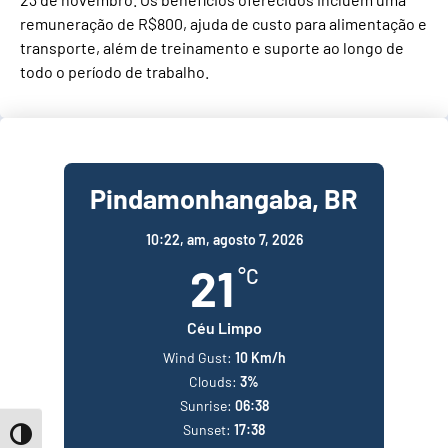
remuneração de R$800, ajuda de custo para alimentação e
transporte, além de treinamento e suporte ao longo de
todo o período de trabalho.
Pindamonhangaba, BR
10:22,
am, agosto 7, 2026
21
°C
Céu Limpo
Wind Gust:
10 Km/h
Clouds:
3%
Sunrise:
06:38
Sunset:
17:38
Toggle High Contrast