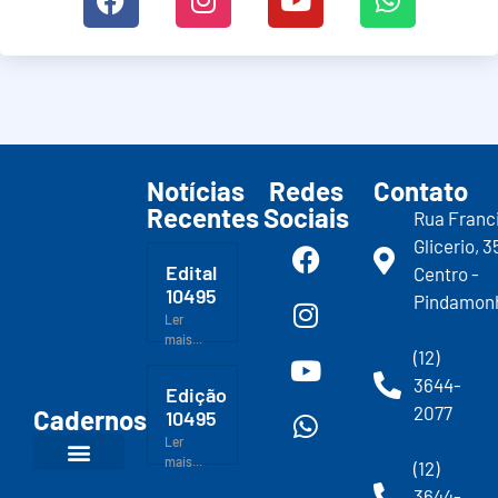
Notícias
Redes
Contato
Recentes
Sociais
Rua Franc
Glicerio, 3
Edital
Centro -
10495
Pindamon
Ler
mais...
(12)
3644-
Edição
2077
Cadernos
10495
Ler
mais...
(12)
3644-