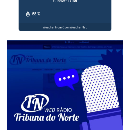
Sunset:
17:38
68 %
Weather from OpenWeatherMap