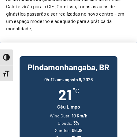
Caloi e virão para o CIE. Com isso, todas as aulas de
ginástica passarão a ser realizadas no novo centro – em
um espaço moderno e adequado para a prática da
modalidade.
Toggle High Contrast
Pindamonhangaba, BR
Toggle Font size
04:12,
am, agosto 9, 2026
21
°C
Céu Limpo
Wind Gust:
10 Km/h
Clouds:
3%
Sunrise:
06:38