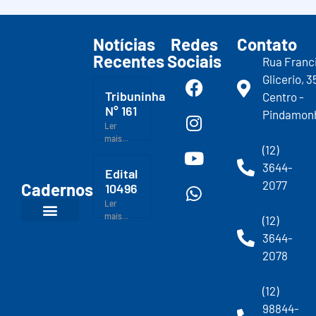
Notícias
Redes
Contato
Recentes
Sociais
Rua Franc
Glicerio, 3
Tribuninha
Centro -
N° 161
Pindamon
Ler
mais...
(12)
3644-
Edital
2077
Cadernos
10496
Ler
mais...
(12)
3644-
2078
(12)
98844-