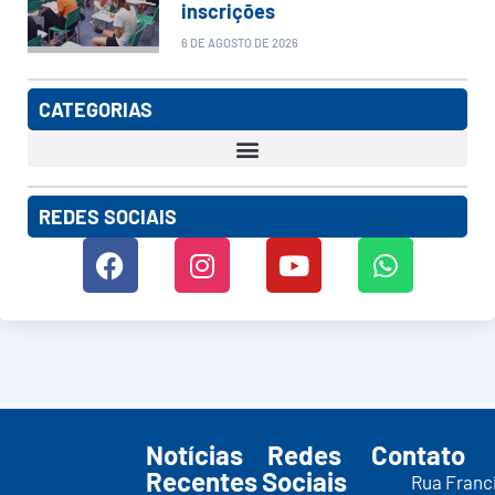
inscrições
6 DE AGOSTO DE 2026
CATEGORIAS
REDES SOCIAIS
Notícias
Redes
Contato
Recentes
Sociais
Rua Franc