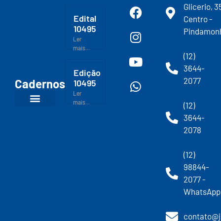
Glicerio, 3
Edital
Centro -
10495
Pindamon
Ler
mais...
(12)
3644-
Edição
2077
Cadernos
10495
Ler
mais...
(12)
3644-
2078
(12)
98844-
2077 -
WhatsApp
contato@j