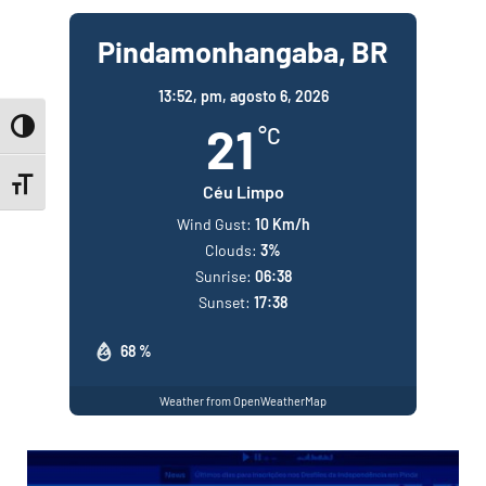
Pindamonhangaba, BR
13:52,
pm, agosto 6, 2026
21
Toggle High Contrast
°C
Toggle Font size
Céu Limpo
Wind Gust:
10 Km/h
Clouds:
3%
Sunrise:
06:38
Sunset:
17:38
68 %
Weather from OpenWeatherMap