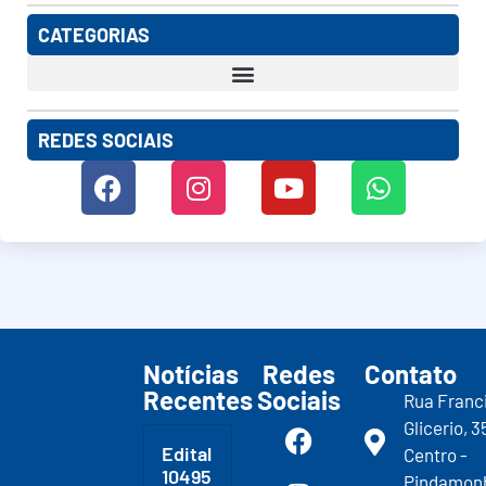
CATEGORIAS
REDES SOCIAIS
Notícias
Redes
Contato
Recentes
Sociais
Rua Franc
Glicerio, 3
Edital
Centro -
10495
Pindamon