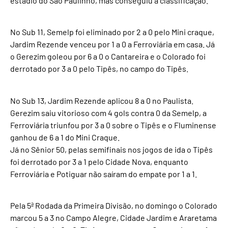
estádio do São Paulinho, mas conseguiu a classificação.
No Sub 11, Semelp foi eliminado por 2 a 0 pelo Mini craque,
Jardim Rezende venceu por 1 a 0 a Ferroviária em casa. Já
o Gerezim goleou por 6 a 0 o Cantareira e o Colorado foi
derrotado por 3 a 0 pelo Tipês, no campo do Tipês.
No Sub 13, Jardim Rezende aplicou 8 a 0 no Paulista.
Gerezim saiu vitorioso com 4 gols contra 0 da Semelp, a
Ferroviária triunfou por 3 a 0 sobre o Tipês e o Fluminense
ganhou de 6 a 1 do Mini Craque.
Já no Sênior 50, pelas semifinais nos jogos de ida o Tipês
foi derrotado por 3 a 1 pelo Cidade Nova, enquanto
Ferroviária e Potiguar não saíram do empate por 1 a 1.
Pela 5ª Rodada da Primeira Divisão, no domingo o Colorado
marcou 5 a 3 no Campo Alegre, Cidade Jardim e Araretama