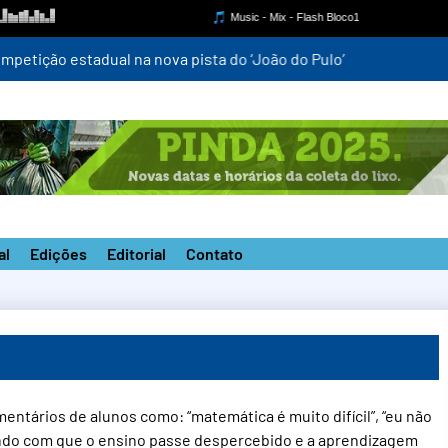
mpetição estadual na nova pista do ‘João do Pulo’
al
Edições
Editorial
Contato
tários de alunos como: “matemática é muito difícil”, “eu não
endo com que o ensino passe despercebido e a aprendizagem