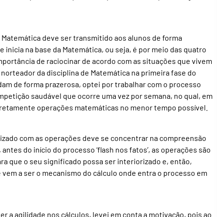
e Matemática deve ser transmitido aos alunos de forma
e inicia na base da Matemática, ou seja, é por meio das quatro
portância de raciocinar de acordo com as situações que vivem
 norteador da disciplina de Matemática na primeira fase do
dam de forma prazerosa, optei por trabalhar com o processo
competição saudável que ocorre uma vez por semana, no qual, em
orretamente operações matemáticas no menor tempo possível.
ealizado com as operações deve se concentrar na compreensão
antes do início do processo ‘flash nos fatos’, as operações são
a que o seu significado possa ser interiorizado e, então,
e vem a ser o mecanismo do cálculo onde entra o processo em
 a agilidade nos cálculos, levei em conta a motivação, pois ao