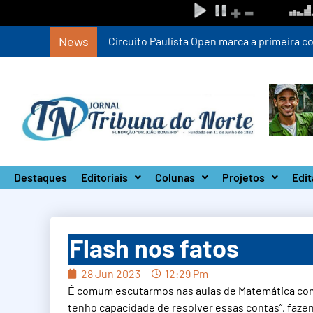
News
Circuito Paulista Open marca a primeira co
Destaques
Editoriais
Colunas
Projetos
Edit
Flash nos fatos
28 Jun 2023
12:29 Pm
É comum escutarmos nas aulas de Matemática comen
tenho capacidade de resolver essas contas”, faz