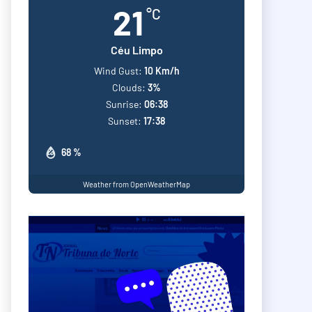
21
°C
Céu Limpo
Wind Gust:
10 Km/h
Clouds:
3%
Sunrise:
06:38
Sunset:
17:38
68 %
Weather from OpenWeatherMap