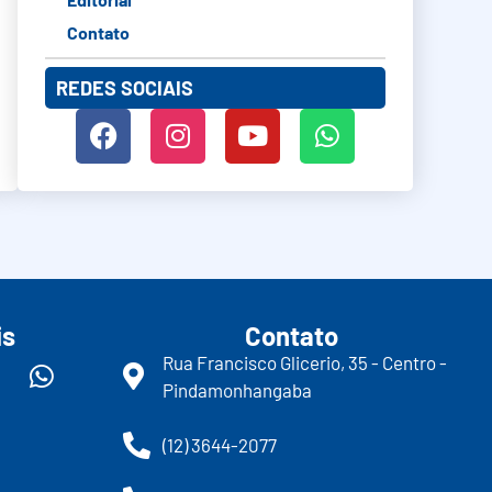
Contato
REDES SOCIAIS
is
Contato
Rua Francisco Glicerio, 35 - Centro -
Pindamonhangaba
(12) 3644-2077