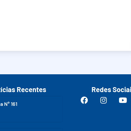
ícias Recentes
Redes Socia
a N° 161