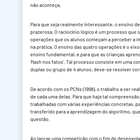
não aconteça.
Para que seja realmente interessante, o ensino d
prazerosa. O raciocínio lógico é um processo que s
operações que os alunos começam a perceber a im
na prática. O ensino das quatro operações é o eixo
ensino fundamental, e para que as crianças apren
‘flash nos fatos’. Tal processo consiste em uma 
duplas ou grupo de 4 alunos, deve-se resolver c
De acordo com os PCNs (1998), o trabalho a ser r
de cada uma delas. Para que haja tal compreensão, 
trabalhadas com várias experiências concretas, par
transferido para a aprendizagem do algoritmo, qu
questão.
Ao lançar uma competição com o fim de desenvolver