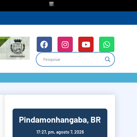
Pindamonhangaba, BR
17:27,
pm, agosto 7, 2026