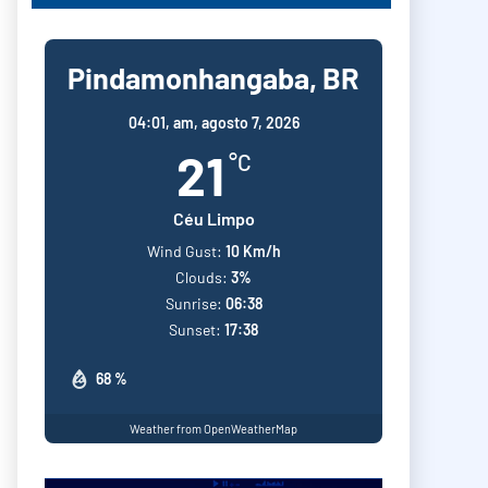
Pindamonhangaba, BR
04:01,
am, agosto 7, 2026
21
°C
Céu Limpo
Wind Gust:
10 Km/h
Clouds:
3%
Sunrise:
06:38
Sunset:
17:38
68 %
Weather from OpenWeatherMap