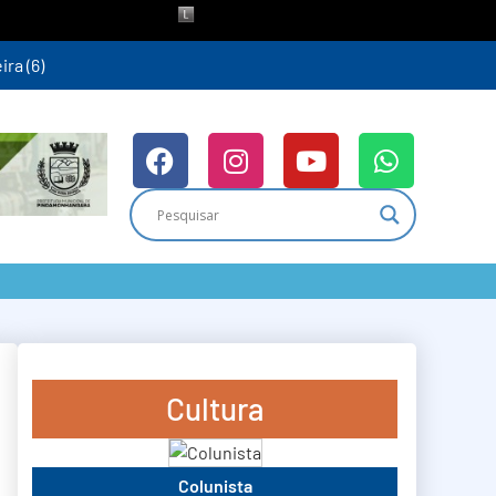
ra (6)
Cultura
Colunista