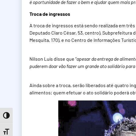
é oportunidade de fazer o bem e ajudar quem mais pr
Troca de ingressos
A troca de ingressos está sendo realizada em três l
Deputado Claro César, 53, centro), Subprefeitura de
Mesquita, 170), e no Centro de Informações Turísti
Nilson Luís disse que “
apesar da entrega de alimento
puderem doar vão fazer um grande ato solidário para
Ainda sobre a troca, serão liberados até quatro i
alimentos; quem efetuar o ato solidário poderá ob
Toggle High Contrast
Toggle Font size