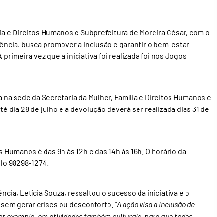
lia e Direitos Humanos e Subprefeitura de Moreira César, com o
ência, busca promover a inclusão e garantir o bem-estar
rimeira vez que a iniciativa foi realizada foi nos Jogos
 na sede da Secretaria da Mulher, Família e Direitos Humanos e
é dia 28 de julho e a devolução deverá ser realizada dias 31 de
os Humanos é das 9h às 12h e das 14h às 16h. O horário da
elo 98298-1274.
ia, Letícia Souza, ressaltou o sucesso da iniciativa e o
sem gerar crises ou desconforto. “
A ação visa a inclusão de
por exemplo, em atividades também culturais, para que todos