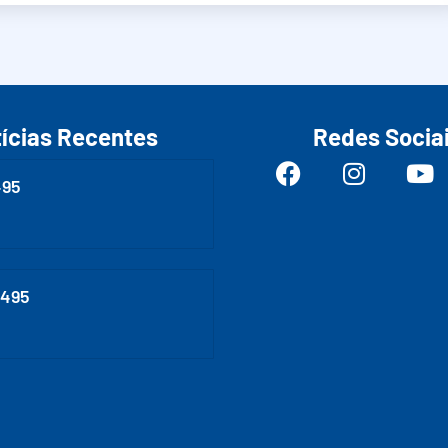
ícias Recentes
Redes Socia
495
0495