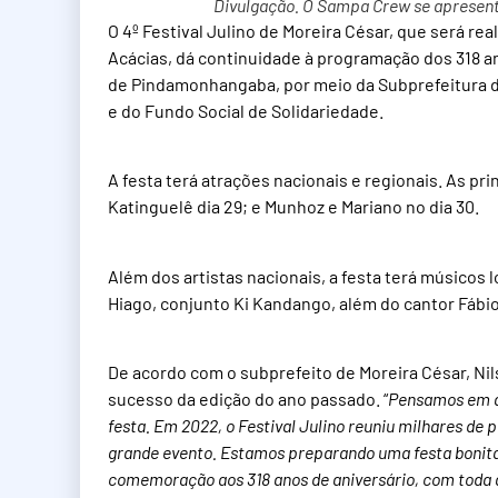
Divulgação. O Sampa Crew se apresenta
O 4º Festival Julino de Moreira César, que será real
Acácias, dá continuidade à programação dos 318 a
de Pindamonhangaba, por meio da Subprefeitura de
e do Fundo Social de Solidariedade.
A festa terá atrações nacionais e regionais. As pri
Katinguelê dia 29; e Munhoz e Mariano no dia 30.
Além dos artistas nacionais, a festa terá músicos 
Hiago, conjunto Ki Kandango, além do cantor Fábio
De acordo com o subprefeito de Moreira César, Nilso
sucesso da edição do ano passado. “
Pensamos em art
festa. Em 2022, o Festival Julino reuniu milhares de
grande evento. Estamos preparando uma festa bonita 
comemoração aos 318 anos de aniversário, com toda a 