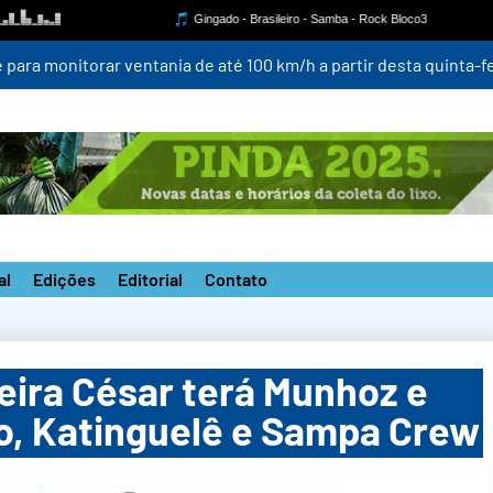
para monitorar ventania de até 100 km/h a partir desta quinta-fei
al
Edições
Editorial
Contato
reira César terá Munhoz e
ro, Katinguelê e Sampa Crew